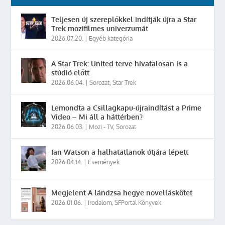
Teljesen új szereplőkkel indítják újra a Star
Trek mozifilmes univerzumát
2026.07.20.
|
Egyéb kategória
A Star Trek: United terve hivatalosan is a
stúdió előtt
2026.06.04.
|
Sorozat
,
Star Trek
Lemondta a Csillagkapu-újraindítást a Prime
Video – Mi áll a háttérben?
2026.06.03.
|
Mozi - TV
,
Sorozat
Ian Watson a halhatatlanok útjára lépett
2026.04.14.
|
Események
Megjelent A lándzsa hegye novelláskötet
2026.01.06.
|
Irodalom
,
SFPortal Könyvek