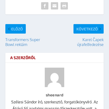
ELŐZŐ
KÖVETKEZŐ
Transformers Super
Karel Čapek
Bowl reklám
újrafelfedezése
A SZERZŐRŐL
sheenard
Szélesi Sándor író, szerkesztő, forgatókönyvíró. Az
Átjáró SF irodalmi magazin főszerkesztője volt, a