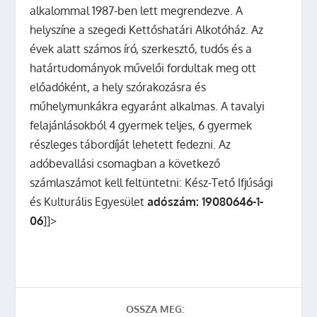
alkalommal 1987-ben lett megrendezve. A
helyszíne a szegedi Kettőshatári Alkotóház. Az
évek alatt számos író, szerkesztő, tudós és a
határtudományok művelői fordultak meg ott
előadóként, a hely szórakozásra és
műhelymunkákra egyaránt alkalmas. A tavalyi
felajánlásokból 4 gyermek teljes, 6 gyermek
részleges tábordíját lehetett fedezni. Az
adóbevallási csomagban a következő
számlaszámot kell feltüntetni: Kész-Tető Ifjúsági
és Kulturális Egyesület
adószám: 19080646-1-
06
]]>
OSSZA MEG: