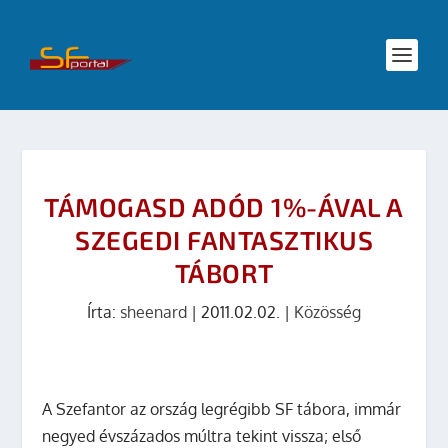
TÁMOGASD ADÓD 1%-ÁVAL A
SZEGEDI FANTASZTIKUS
TÁBORT
Írta:
sheenard
|
2011.02.02.
|
Közösség
A Szefantor az ország legrégibb SF tábora, immár
negyed évszázados múltra tekint vissza; első