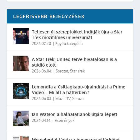
LEGFRISSEBB BEJEGYZÉSEK
Teljesen új szereplőkkel indítják újra a Star
Trek mozifilmes univerzumát
2026.07.20.
|
Egyéb kategória
A Star Trek: United terve hivatalosan is a
stúdió előtt
2026.06.04.
|
Sorozat
,
Star Trek
Lemondta a Csillagkapu-újraindítást a Prime
Video – Mi áll a háttérben?
2026.06.03.
|
Mozi - TV
,
Sorozat
Ian Watson a halhatatlanok útjára lépett
2026.04.14.
|
Események
Megjelent A lándzsa hegye novelláskötet