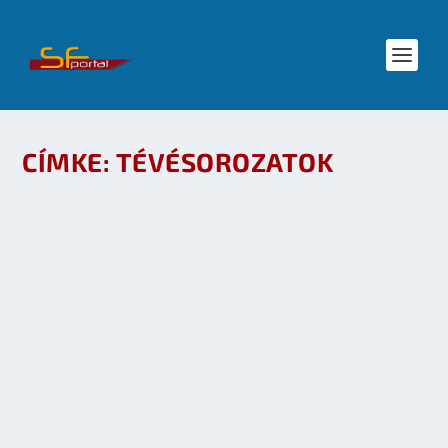
CÍMKE:
TÉVÉSOROZATOK
GÉNIUSZ – MISZTIKUS MAGYAR MINISOROZAT
MA AZ M1-EN
készítette:
SFportal
|
márc 2, 2010
|
Mozi - TV
|
0
OLVASS TOVÁBB
PARADOX – ÚJ ANGOL SCI-FI MINISOROZAT