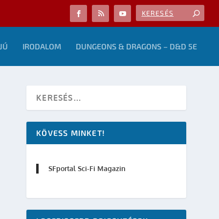
JÚ
IRODALOM
DUNGEONS & DRAGONS – D&D 5E
KÖVESS MINKET!
SFportal Sci-Fi Magazin