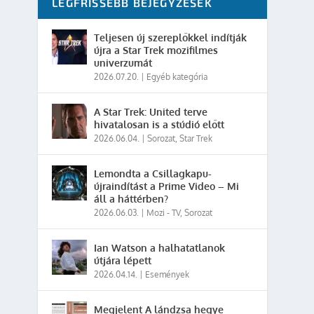
LEGFRISSEBB BEJEGYZÉSEK
Teljesen új szereplőkkel indítják
újra a Star Trek mozifilmes
univerzumát
2026.07.20.
|
Egyéb kategória
A Star Trek: United terve
hivatalosan is a stúdió előtt
2026.06.04.
|
Sorozat
,
Star Trek
Lemondta a Csillagkapu-
újraindítást a Prime Video – Mi
áll a háttérben?
2026.06.03.
|
Mozi - TV
,
Sorozat
Ian Watson a halhatatlanok
útjára lépett
2026.04.14.
|
Események
Megjelent A lándzsa hegye