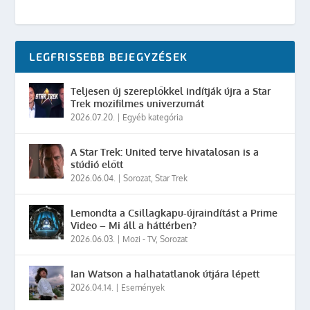
LEGFRISSEBB BEJEGYZÉSEK
Teljesen új szereplőkkel indítják újra a Star
Trek mozifilmes univerzumát
2026.07.20.
|
Egyéb kategória
A Star Trek: United terve hivatalosan is a
stúdió előtt
2026.06.04.
|
Sorozat
,
Star Trek
Lemondta a Csillagkapu-újraindítást a Prime
Video – Mi áll a háttérben?
2026.06.03.
|
Mozi - TV
,
Sorozat
Ian Watson a halhatatlanok útjára lépett
2026.04.14.
|
Események