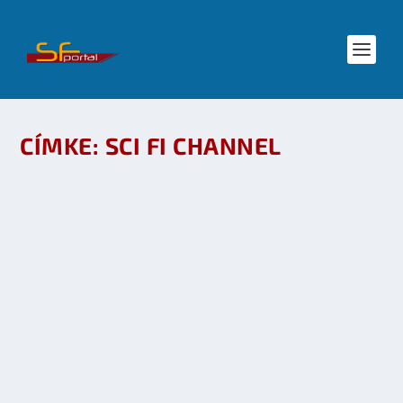
CÍMKE:
SCI FI CHANNEL
HULLÁMZIK, DE JÓ A STARGATE UNIVERSE
NÉZETTSÉGE
készítette:
dzsejt
|
okt 26, 2009
|
Mozi - TV
,
SF hírek
|
0
OLVASS TOVÁBB
VISSZATÉR A FÖLDÖNKÍVÜLI ZSARU