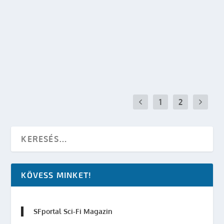
2. A BSG JÖVŐJE A MÚLTJA – CAPRICA
készítette:
sheenard
|
jún 12, 2008
|
Mozi - TV
,
TV
|
0
OLVASS TOVÁBB
1
2
KÖVESS MINKET!
SFportal Sci-Fi Magazin