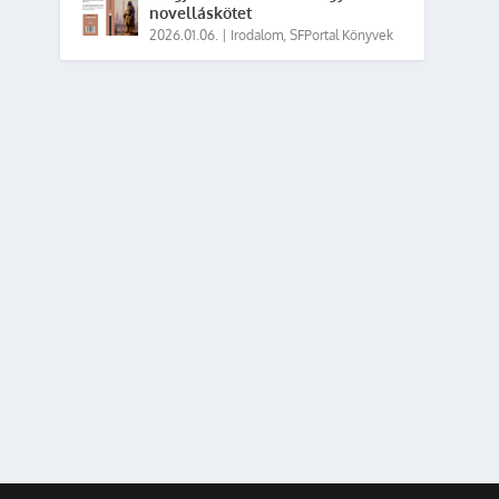
novelláskötet
2026.01.06.
|
Irodalom
,
SFPortal Könyvek