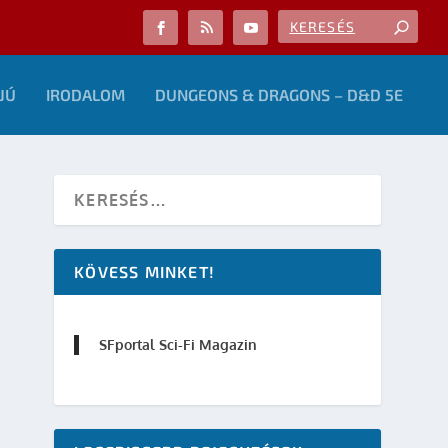
JÚ
IRODALOM
DUNGEONS & DRAGONS – D&D 5E
KÖVESS MINKET!
SFportal Sci-Fi Magazin