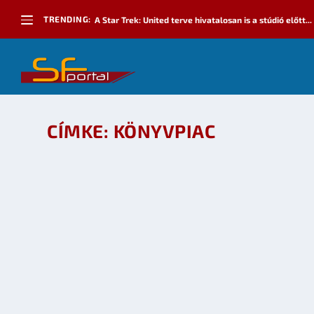
TRENDING:
A Star Trek: United terve hivatalosan is a stúdió előtt...
CÍMKE:
KÖNYVPIAC
GOOGLE EDITIONS – ONLINE KÖNYVESBOLT A
készítette:
Freevo
|
okt 18, 2009
|
Irodalom
|
0
OLVASS TOVÁBB
A GVH VIZSGÁLJA A NAGY ÁRUHÁZLÁNCOKAT…