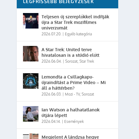
LEGFRISSEBB BEJEGYZÉSEK
Teljesen új szereplőkkel indítják
újra a Star Trek mozifilmes
univerzumát
2026.07.20.
|
Egyéb kategória
A Star Trek: United terve
hivatalosan is a stúdió előtt
2026.06.04.
|
Sorozat
,
Star Trek
Lemondta a Csillagkapu-
újraindítást a Prime Video – Mi
áll a háttérben?
2026.06.03.
|
Mozi - TV
,
Sorozat
Ian Watson a halhatatlanok
útjára lépett
2026.04.14.
|
Események
Megjelent A lándzsa hegye