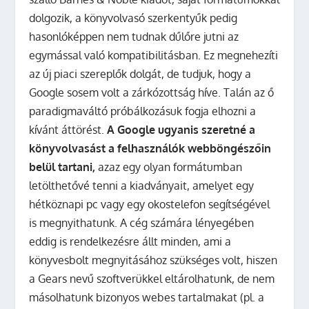
dolgozik, a könyvolvasó szerkentyűk pedig
hasonlóképpen nem tudnak dűlőre jutni az
egymással való kompatibilitásban. Ez megnehezíti
az új piaci szereplők dolgát, de tudjuk, hogy a
Google sosem volt a zárkózottság híve. Talán az ő
paradigmaváltó próbálkozásuk fogja elhozni a
kívánt áttörést.
A Google ugyanis szeretné a
könyvolvasást a felhasználók webböngészőin
belül tartani,
azaz egy olyan formátumban
letölthetővé tenni a kiadványait, amelyet egy
hétköznapi pc vagy egy okostelefon segítségével
is megnyithatunk. A cég számára lényegében
eddig is rendelkezésre állt minden, ami a
könyvesbolt megnyitásához szükséges volt, hiszen
a Gears nevű szoftverükkel eltárolhatunk, de nem
másolhatunk bizonyos webes tartalmakat (pl. a