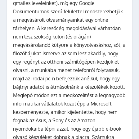
gmailes leveleinket), míg egy Google
Dokumentumok-szerű felülettel rendszerezhetjük
a megvásárolt olvasmányainkat egy online
tárhelyen. A keresőcég megoldásával várhatóan
nem lesz szükség külön (és drágán)
megvásárolandó kütyüre a könyvolvasáshoz, sőt, a
filozófiájukat ismerve az sem lesz akadály, hogy
egy regényt az otthoni számítógépen kezdjük el
olvasni, a munkába menet telefonról folytassuk,
majd az irodai pc-n befejezzük anélkül, hogy egy
bájtnyi adatot is átmásolnánk a készülékek között.
Meglepő módon ezt a megközelítést a legnagyobb
informatikai vállalatok közül épp a Microsoft
kezdeményezte, amikor kijelentette, hogy nem
fognak az Asus, a Sony és az Amazon
nyomdokaiba lépni azzal, hogy egy újabb e-book
olvasó készüléket dobnak a piacra. Számukra