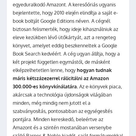
egyeduralkodó Amazont. A keresőóriás ugyanis
bejelentette, hogy 2010 elején elindítja a saját e-
book boltját Google Editions néven. A cégnél
biztosan felismerték, hogy ideje kihasználniuk az
eleve kezükben lévő ütőkártyát, azt a rengeteg
könyvet, amelyet eddig beszkenneltek a Google
Book Search kedvéért. A cég ugyan állítja, hogy a
két projekt független egymástól, de másként
elképzelhetetlen lenne, hogy
hogyan tudnak
máris kétszázezerrel rálicitálni az Amazon
300.000-es könyvkínálatára.
Az e-könyvek piaca,
akárcsak a technológia újdonságok világában
minden, még mindig nem jutott el a
szabványosítás, pontosabban az egységesítés
pontjára. Minden kereskedő, beleértve az
Amazont és a szintén mostanában versenybe
szálló Barnes & Noble kiadót, saját formátumokkal