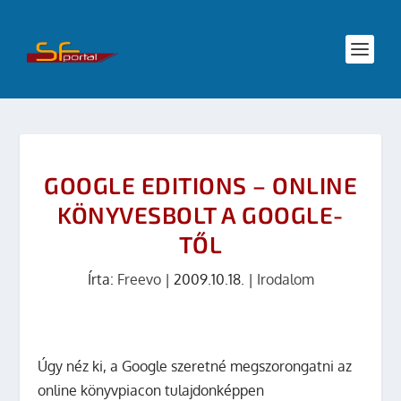
GOOGLE EDITIONS – ONLINE
KÖNYVESBOLT A GOOGLE-
TŐL
Írta:
Freevo
|
2009.10.18.
|
Irodalom
Úgy néz ki, a Google szeretné megszorongatni az
online könyvpiacon tulajdonképpen