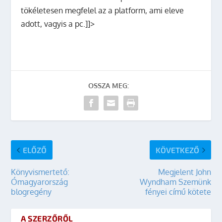
tökéletesen megfelel az a platform, ami eleve
adott, vagyis a pc.]]>
OSSZA MEG:
ELŐZŐ
KÖVETKEZŐ
Könyvismertető:
Megjelent John
Ómagyarország
Wyndham Szemünk
blogregény
fényei című kötete
A SZERZŐRŐL