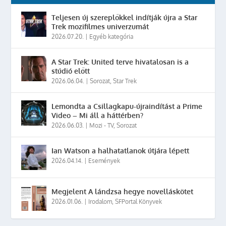
Teljesen új szereplőkkel indítják újra a Star
Trek mozifilmes univerzumát
2026.07.20.
|
Egyéb kategória
A Star Trek: United terve hivatalosan is a
stúdió előtt
2026.06.04.
|
Sorozat
,
Star Trek
Lemondta a Csillagkapu-újraindítást a Prime
Video – Mi áll a háttérben?
2026.06.03.
|
Mozi - TV
,
Sorozat
Ian Watson a halhatatlanok útjára lépett
2026.04.14.
|
Események
Megjelent A lándzsa hegye novelláskötet
2026.01.06.
|
Irodalom
,
SFPortal Könyvek