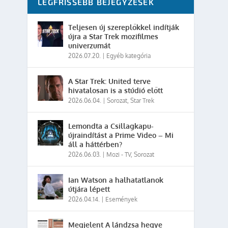
LEGFRISSEBB BEJEGYZÉSEK
Teljesen új szereplőkkel indítják
újra a Star Trek mozifilmes
univerzumát
2026.07.20.
|
Egyéb kategória
A Star Trek: United terve
hivatalosan is a stúdió előtt
2026.06.04.
|
Sorozat
,
Star Trek
Lemondta a Csillagkapu-
újraindítást a Prime Video – Mi
áll a háttérben?
2026.06.03.
|
Mozi - TV
,
Sorozat
Ian Watson a halhatatlanok
útjára lépett
2026.04.14.
|
Események
Megjelent A lándzsa hegye