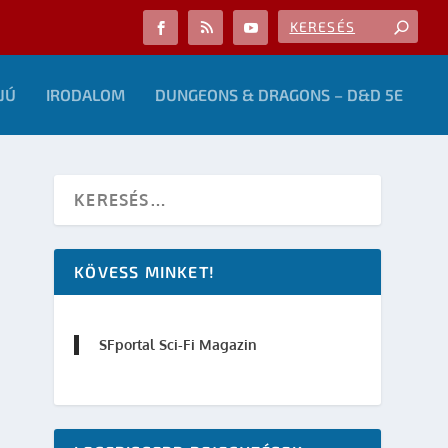
JÚ
IRODALOM
DUNGEONS & DRAGONS – D&D 5E
KÖVESS MINKET!
SFportal Sci-Fi Magazin