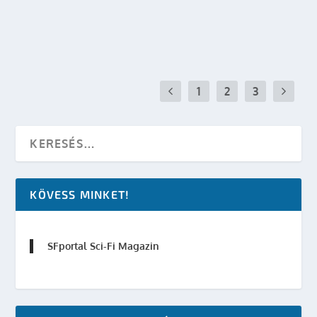
OLVASS TOVÁBB
1
2
3
KÖVESS MINKET!
SFportal Sci-Fi Magazin