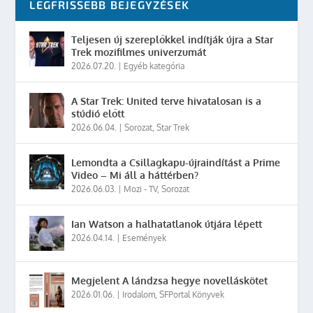
LEGFRISSEBB BEJEGYZÉSEK
Teljesen új szereplőkkel indítják újra a Star
Trek mozifilmes univerzumát
2026.07.20.
|
Egyéb kategória
A Star Trek: United terve hivatalosan is a
stúdió előtt
2026.06.04.
|
Sorozat
,
Star Trek
Lemondta a Csillagkapu-újraindítást a Prime
Video – Mi áll a háttérben?
2026.06.03.
|
Mozi - TV
,
Sorozat
Ian Watson a halhatatlanok útjára lépett
2026.04.14.
|
Események
Megjelent A lándzsa hegye novelláskötet
2026.01.06.
|
Irodalom
,
SFPortal Könyvek