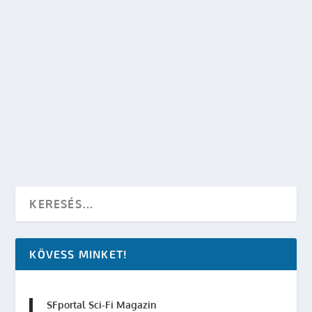
OLVASS TOVÁBB
TERMINATOR 4 SALVATION KRITIKA
készítette:
Merras
|
jún 5, 2009
|
Mozi - TV
|
0
OLVASS TOVÁBB
KÖVESS MINKET!
SFportal Sci-Fi Magazin