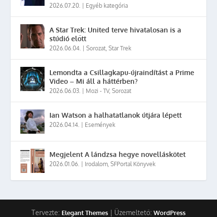
2026.07.20.
|
Egyéb kategória
A Star Trek: United terve hivatalosan is a
stúdió előtt
2026.06.04.
|
Sorozat
,
Star Trek
Lemondta a Csillagkapu-újraindítást a Prime
Video – Mi áll a háttérben?
2026.06.03.
|
Mozi - TV
,
Sorozat
Ian Watson a halhatatlanok útjára lépett
2026.04.14.
|
Események
Megjelent A lándzsa hegye novelláskötet
2026.01.06.
|
Irodalom
,
SFPortal Könyvek
Tervezte:
| Üzemeltető:
Elegant Themes
WordPress