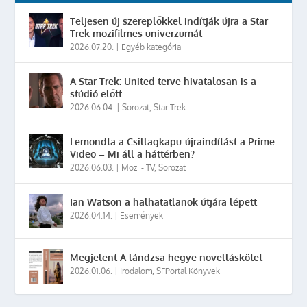
Teljesen új szereplőkkel indítják újra a Star
Trek mozifilmes univerzumát
2026.07.20.
|
Egyéb kategória
A Star Trek: United terve hivatalosan is a
stúdió előtt
2026.06.04.
|
Sorozat
,
Star Trek
Lemondta a Csillagkapu-újraindítást a Prime
Video – Mi áll a háttérben?
2026.06.03.
|
Mozi - TV
,
Sorozat
Ian Watson a halhatatlanok útjára lépett
2026.04.14.
|
Események
Megjelent A lándzsa hegye novelláskötet
2026.01.06.
|
Irodalom
,
SFPortal Könyvek