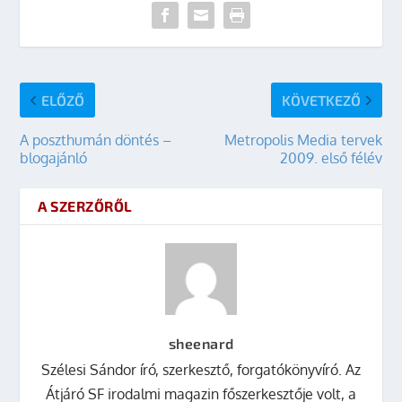
ELŐZŐ
KÖVETKEZŐ
A poszthumán döntés –
Metropolis Media tervek
blogajánló
2009. első félév
A SZERZŐRŐL
sheenard
Szélesi Sándor író, szerkesztő, forgatókönyvíró. Az
Átjáró SF irodalmi magazin főszerkesztője volt, a