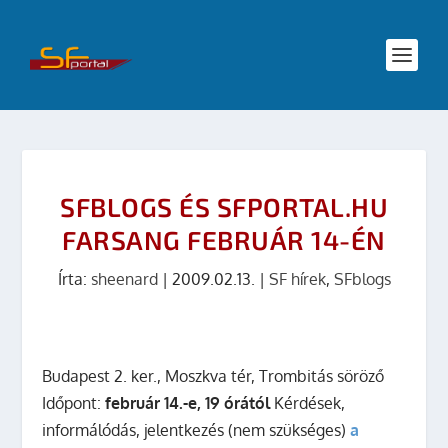
SFBLOGS ÉS SFPORTAL.HU
FARSANG FEBRUÁR 14-ÉN
Írta:
sheenard
|
2009.02.13.
|
SF hírek
,
SFblogs
Budapest 2. ker., Moszkva tér, Trombitás söröző
Időpont:
február 14.-e, 19 órától
Kérdések,
informálódás, jelentkezés (nem szükséges)
a