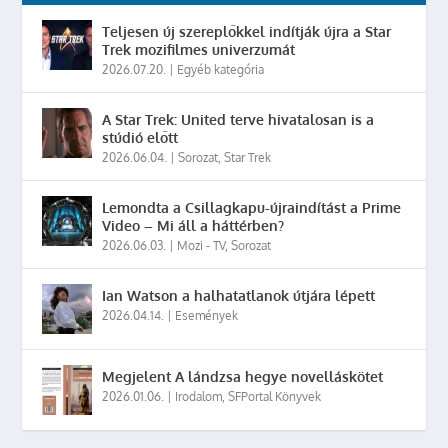
Teljesen új szereplőkkel indítják újra a Star
Trek mozifilmes univerzumát
2026.07.20.
|
Egyéb kategória
A Star Trek: United terve hivatalosan is a
stúdió előtt
2026.06.04.
|
Sorozat
,
Star Trek
Lemondta a Csillagkapu-újraindítást a Prime
Video – Mi áll a háttérben?
2026.06.03.
|
Mozi - TV
,
Sorozat
Ian Watson a halhatatlanok útjára lépett
2026.04.14.
|
Események
Megjelent A lándzsa hegye novelláskötet
2026.01.06.
|
Irodalom
,
SFPortal Könyvek