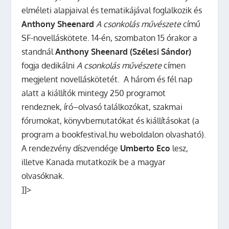
elméleti alapjaival és tematikájával foglalkozik és
Anthony Sheenard
A csonkolás művészete
című
SF-novelláskötete. 14-én, szombaton 15 órakor a
standnál
Anthony Sheenard (Szélesi Sándor)
fogja dedikálni
A csonkolás művészete
címen
megjelent novelláskötetét.
A három és fél nap
alatt a kiállítók mintegy 250 programot
rendeznek, író–olvasó találkozókat, szakmai
fórumokat, könyvbemutatókat és kiállításokat (a
program a bookfestival.hu weboldalon olvasható).
A rendezvény díszvendége
Umberto Eco
lesz,
illetve Kanada mutatkozik be a magyar
olvasóknak.
]]>