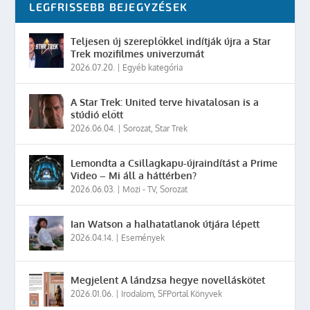
LEGFRISSEBB BEJEGYZÉSEK
Teljesen új szereplőkkel indítják újra a Star
Trek mozifilmes univerzumát
2026.07.20.
|
Egyéb kategória
A Star Trek: United terve hivatalosan is a
stúdió előtt
2026.06.04.
|
Sorozat
,
Star Trek
Lemondta a Csillagkapu-újraindítást a Prime
Video – Mi áll a háttérben?
2026.06.03.
|
Mozi - TV
,
Sorozat
Ian Watson a halhatatlanok útjára lépett
2026.04.14.
|
Események
Megjelent A lándzsa hegye novelláskötet
2026.01.06.
|
Irodalom
,
SFPortal Könyvek