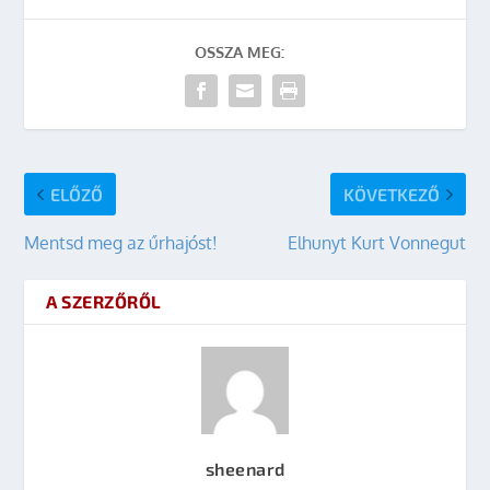
OSSZA MEG:
ELŐZŐ
KÖVETKEZŐ
Mentsd meg az űrhajóst!
Elhunyt Kurt Vonnegut
A SZERZŐRŐL
sheenard