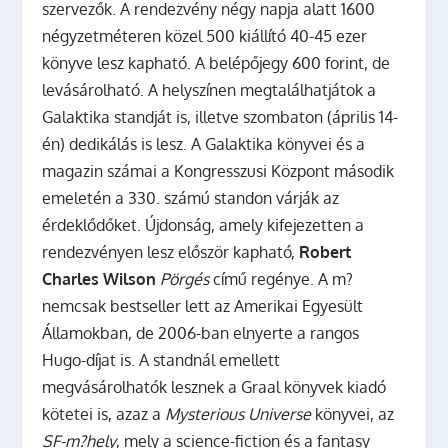
szervezők. A rendezvény négy napja alatt 1600
négyzetméteren közel 500 kiállító 40-45 ezer
könyve lesz kapható. A belépőjegy 600 forint, de
levásárolható. A helyszínen megtalálhatjátok a
Galaktika standját is, illetve szombaton (április 14-
én) dedikálás is lesz.
A Galaktika könyvei és a
magazin számai a Kongresszusi Központ második
emeletén a 330. számú standon várják az
érdeklődőket. Újdonság, amely kifejezetten a
rendezvényen lesz először kapható,
Robert
Charles Wilson
Pörgés
című regénye. A m?
nemcsak bestseller lett az Amerikai Egyesült
Államokban, de 2006-ban elnyerte a rangos
Hugo-díjat is.
A standnál emellett
megvásárolhatók lesznek a Graal könyvek kiadó
kötetei is, azaz a
Mysterious Universe
könyvei, az
SF-m?hely
, mely a science-fiction és a fantasy