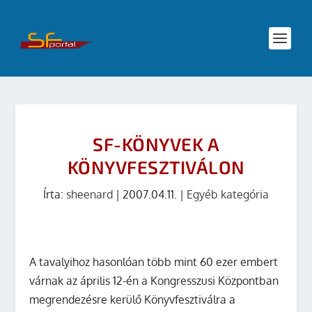
SF-KÖNYVEK A
KÖNYVFESZTIVÁLON
Írta:
sheenard
|
2007.04.11.
|
Egyéb kategória
A tavalyihoz hasonlóan több mint 60 ezer embert
várnak az április 12-én a Kongresszusi Központban
megrendezésre kerülő Könyvfesztiválra a