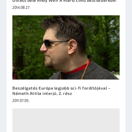
Olvass bele Andy Weir A marsi című bestsellerébe!
2014.08.27.
Beszélgetés Európa legjobb sci-fi fordítójával –
Németh Attila interjú, 2. rész
2011.07.05.