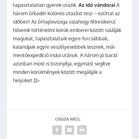
tapasztalatlan gyerek utazik.
Az idő vándorai
A
három űrkadét különös utazást tesz – ezúttal az
időben! Az űrhajósvizsga valahogy félresikerül:
hőseink történelmi korok emberei között találják
magukat, tapasztalataik egyre furcsábbak,
kalandjaik egyre veszélyesebbek lesznek, már
mentőexpedíció indul utánuk. A három jó barát
azonban most is bizonyítja, egymást segítve
minden körülmények között megállják a
helyüket.]]>
OSSZA MEG: