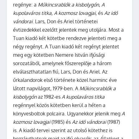
regénye: a
Műkincsrablók a kisbolygón
,
A
kupolaváros titka, A kozmosz lovagjai
, és
Az idő
vándorai
. Lars, Don és Ariel történetei
évtizedekkel ezelőtt jelentek meg utoljára. Most a
Tuan kiadó két kötetbe rendezve jelenteti meg a
négy regényt.
A Tuan kiadó két regényt jelentet
meg egy kötetben Nemere István ifjúsági
sorozatából, amelynek főszereplõje a három
elválaszthatatlan fiú, Lars, Don és Ariel. Az
űrkalandorok első története közel harminc éve
látott napvilágot, 1979-ben. A
Műkincsrablók a
kisbolygón
az 1982-es
A kupolaváros titka
regénnyel közös kötetben kerül a héten a
könyvesboltok polcaira. Ugyanekkor jelenik meg
A
kozmosz lovagjai
(1985) és
Az idő vándorai
(1987)
is. A kiadó tervei szerint az utolsó kötethez is
hozzájuthatnak majd az ifjú olvasók: az
Állatkert a