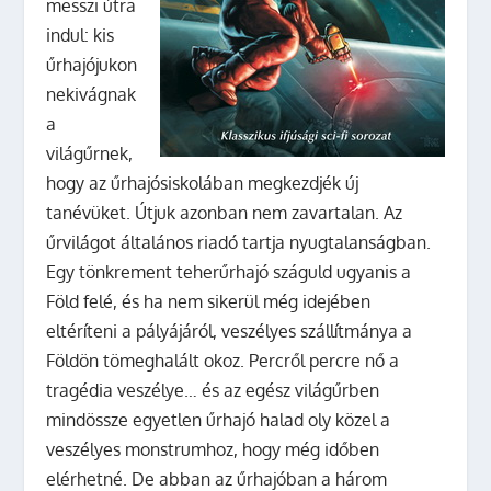
messzi útra
indul: kis
űrhajójukon
nekivágnak
a
világűrnek,
hogy az űrhajósiskolában megkezdjék új
tanévüket. Útjuk azonban nem zavartalan. Az
űrvilágot általános riadó tartja nyugtalanságban.
Egy tönkrement teherűrhajó száguld ugyanis a
Föld felé, és ha nem sikerül még idejében
eltéríteni a pályájáról, veszélyes szállítmánya a
Földön tömeghalált okoz. Percről percre nő a
tragédia veszélye… és az egész világűrben
mindössze egyetlen űrhajó halad oly közel a
veszélyes monstrumhoz, hogy még időben
elérhetné. De abban az űrhajóban a három