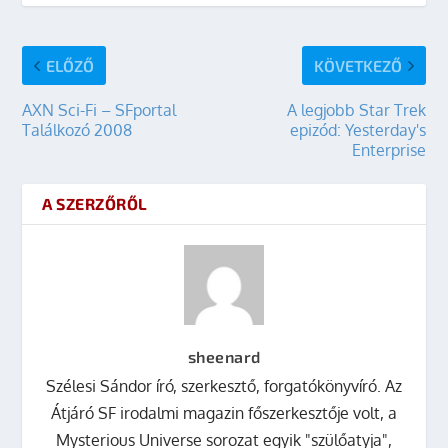
ELŐZŐ
KÖVETKEZŐ
AXN Sci-Fi – SFportal
A legjobb Star Trek
Találkozó 2008
epizód: Yesterday's
Enterprise
A SZERZŐRŐL
sheenard
Szélesi Sándor író, szerkesztő, forgatókönyvíró. Az
Átjáró SF irodalmi magazin főszerkesztője volt, a
Mysterious Universe sorozat egyik "szülőatyja",