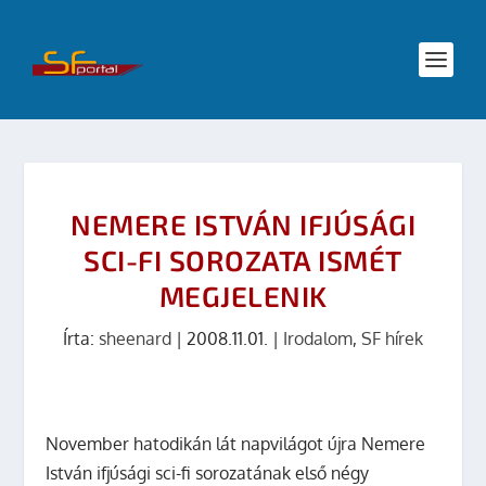
NEMERE ISTVÁN IFJÚSÁGI
SCI-FI SOROZATA ISMÉT
MEGJELENIK
Írta:
sheenard
|
2008.11.01.
|
Irodalom
,
SF hírek
November hatodikán lát napvilágot újra Nemere
István ifjúsági sci-fi sorozatának első négy