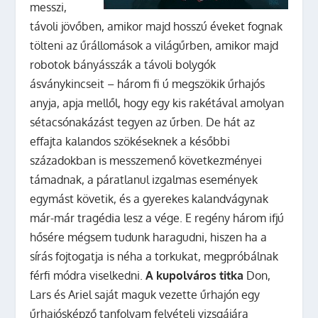
messzi,
távoli jövőben, amikor majd hosszú éveket fognak
tölteni az űrállomások a világűrben, amikor majd
robotok bányásszák a távoli bolygók
ásványkincseit – három fi ú megszökik űrhajós
anyja, apja mellől, hogy egy kis rakétával amolyan
sétacsónakázást tegyen az űrben. De hát az
effajta kalandos szökéseknek a későbbi
századokban is messzemenő következményei
támadnak, a páratlanul izgalmas események
egymást követik, és a gyerekes kalandvágynak
már-már tragédia lesz a vége. E regény három ifjú
hősére mégsem tudunk haragudni, hiszen ha a
sírás fojtogatja is néha a torkukat, megpróbálnak
férfi módra viselkedni.
A kupolváros titka
Don,
Lars és Ariel saját maguk vezette űrhajón egy
űrhajósképző tanfolyam felvételi vizsgájára