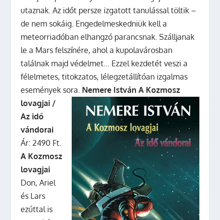
utaznak. Az időt persze izgatott tanulással töltik –
de nem sokáig. Engedelmeskedniük kell a
meteorriadóban elhangzó parancsnak. Szálljanak
le a Mars felszínére, ahol a kupolavárosban
találnak majd védelmet… Ezzel kezdetét veszi a
félelmetes, titokzatos, lélegzetállítóan izgalmas
események sora.
Nemere István A Kozmosz
lovagjai /
Az idő
vándorai
Ár: 2490 Ft.
A Kozmosz
lovagjai
Don, Ariel
és Lars
ezúttal is