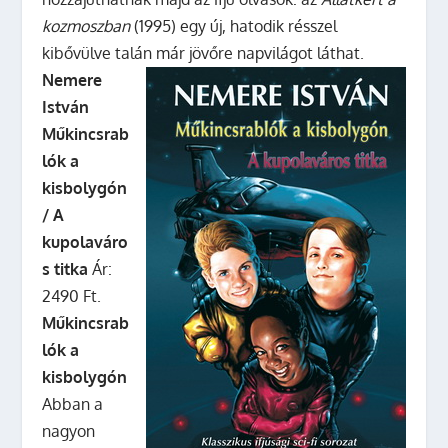
kozmoszban
(1995) egy új, hatodik résszel
kibővülve talán már jövőre napvilágot láthat.
Nemere
István
Műkincsrab
lók a
kisbolygón
/ A
kupolaváro
s titka
Ár:
2490 Ft.
Műkincsrab
lók a
kisbolygón
Abban a
nagyon