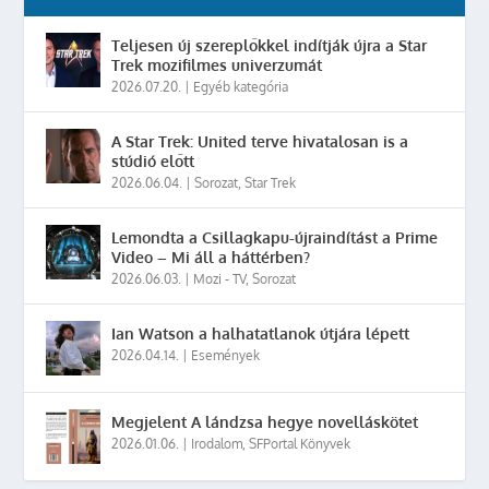
Teljesen új szereplőkkel indítják újra a Star
Trek mozifilmes univerzumát
2026.07.20.
|
Egyéb kategória
A Star Trek: United terve hivatalosan is a
stúdió előtt
2026.06.04.
|
Sorozat
,
Star Trek
Lemondta a Csillagkapu-újraindítást a Prime
Video – Mi áll a háttérben?
2026.06.03.
|
Mozi - TV
,
Sorozat
Ian Watson a halhatatlanok útjára lépett
2026.04.14.
|
Események
Megjelent A lándzsa hegye novelláskötet
2026.01.06.
|
Irodalom
,
SFPortal Könyvek