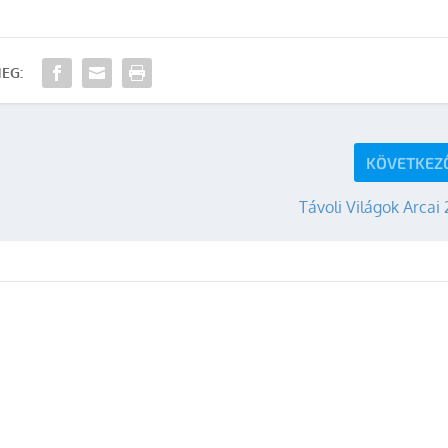
EG:
KÖVETKEZ
Távoli Világok Arcai