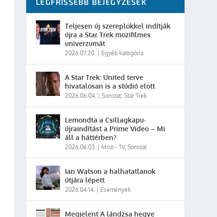
LEGFRISSEBB BEJEGYZÉSEK
Teljesen új szereplőkkel indítják
újra a Star Trek mozifilmes
univerzumát
2026.07.20.
|
Egyéb kategória
A Star Trek: United terve
hivatalosan is a stúdió előtt
2026.06.04.
|
Sorozat
,
Star Trek
Lemondta a Csillagkapu-
újraindítást a Prime Video – Mi
áll a háttérben?
2026.06.03.
|
Mozi - TV
,
Sorozat
Ian Watson a halhatatlanok
útjára lépett
2026.04.14.
|
Események
Megjelent A lándzsa hegye