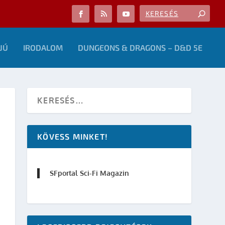
JÚ
IRODALOM
DUNGEONS & DRAGONS – D&D 5E
KÖVESS MINKET!
SFportal Sci-Fi Magazin