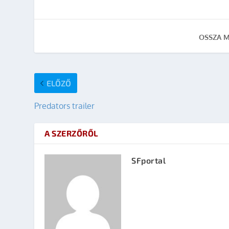
OSSZA M
ELŐZŐ
Predators trailer
A SZERZŐRŐL
SFportal