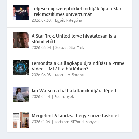
Teljesen új szereplőkkel indítják újra a Star
Trek mozifilmes univerzumát
2026.07.20.
|
Egyéb kategória
A Star Trek: United terve hivatalosan is a
stúdió előtt
2026.06.04.
|
Sorozat
,
Star Trek
Lemondta a Csillagkapu-újraindítást a Prime
Video – Mi áll a háttérben?
2026.06.03.
|
Mozi - TV
,
Sorozat
Ian Watson a halhatatlanok útjára lépett
2026.04.14.
|
Események
Megjelent A lándzsa hegye novelláskötet
2026.01.06.
|
Irodalom
,
SFPortal Könyvek