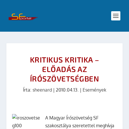
KRITIKUS KRITIKA –
ELŐADÁS AZ
ÍRÓSZÖVETSÉGBEN
Írta:
sheenard
|
2010.04.13.
|
Események
A Magyar Írószövetség SF
szakosztálya szeretettel meghívja