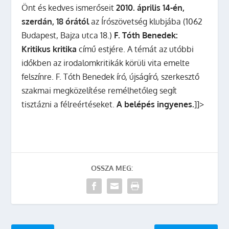
Önt és kedves ismerőseit
2010. április 14-én,
szerdán, 18 órától
az Írószövetség klubjába (1062
Budapest, Bajza utca 18.)
F. Tóth Benedek:
Kritikus kritika
című estjére. A témát az utóbbi
időkben az irodalomkritikák körüli vita emelte
felszínre. F. Tóth Benedek író, újságíró, szerkesztő
szakmai megközelítése remélhetőleg segít
tisztázni a félreértéseket.
A belépés ingyenes.
]]>
OSSZA MEG: