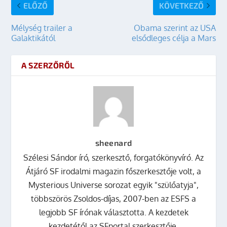
ELŐZŐ
KÖVETKEZŐ
Mélység trailer a
Obama szerint az USA
Galaktikától
elsődleges célja a Mars
A SZERZŐRŐL
sheenard
Szélesi Sándor író, szerkesztő, forgatókönyvíró. Az
Átjáró SF irodalmi magazin főszerkesztője volt, a
Mysterious Universe sorozat egyik "szülőatyja",
többszörös Zsoldos-díjas, 2007-ben az ESFS a
legjobb SF írónak választotta. A kezdetek
kezdetétől az SFportal szerkesztője.