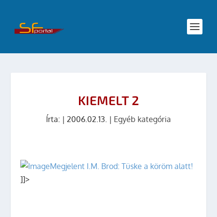
KIEMELT 2
Írta:
|
2006.02.13.
|
Egyéb kategória
Megjelent I.M. Brod: Tüske a köröm alatt!
]]>