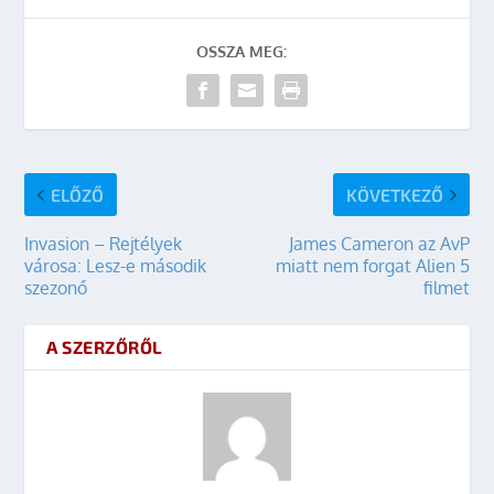
OSSZA MEG:
ELŐZŐ
KÖVETKEZŐ
Invasion – Rejtélyek
James Cameron az AvP
városa: Lesz-e második
miatt nem forgat Alien 5
szezonő
filmet
A SZERZŐRŐL