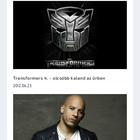
Transformers 4. – olcsóbb kaland az űrben
2012.06.23.