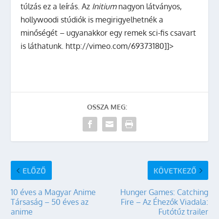
túlzás ez a leírás. Az
Initium
nagyon látványos,
hollywoodi stúdiók is megirigyelhetnék a
minőségét – ugyanakkor egy remek sci-fis csavart
is láthatunk.
http://vimeo.com/69373180]]>
OSSZA MEG:
ELŐZŐ
KÖVETKEZŐ
10 éves a Magyar Anime
Hunger Games: Catching
Társaság – 50 éves az
Fire – Az Éhezők Viadala:
anime
Futótűz trailer