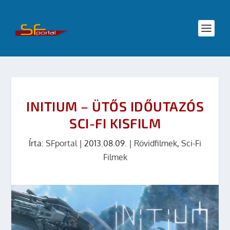
INITIUM – ÜTŐS IDŐUTAZÓS
SCI-FI KISFILM
Írta:
SFportal
|
2013.08.09.
|
Rövidfilmek
,
Sci-Fi
Filmek