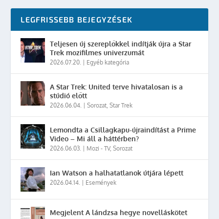
LEGFRISSEBB BEJEGYZÉSEK
Teljesen új szereplőkkel indítják újra a Star
Trek mozifilmes univerzumát
2026.07.20.
|
Egyéb kategória
A Star Trek: United terve hivatalosan is a
stúdió előtt
2026.06.04.
|
Sorozat
,
Star Trek
Lemondta a Csillagkapu-újraindítást a Prime
Video – Mi áll a háttérben?
2026.06.03.
|
Mozi - TV
,
Sorozat
Ian Watson a halhatatlanok útjára lépett
2026.04.14.
|
Események
Megjelent A lándzsa hegye novelláskötet