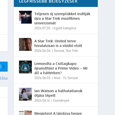
LEGFRISSEBB BEJEGYZÉSEK
Teljesen új szereplőkkel indítják
újra a Star Trek mozifilmes
univerzumát
2026.07.20.
|
Egyéb kategória
A Star Trek: United terve
hivatalosan is a stúdió előtt
2026.06.04.
|
Sorozat
,
Star Trek
Lemondta a Csillagkapu-
Ő
újraindítást a Prime Video – Mi
áll a háttérben?
ítása
2026.06.03.
|
Mozi - TV
,
Sorozat
Ian Watson a halhatatlanok
útjára lépett
2026.04.14.
|
Események
Megjelent A lándzsa hegye