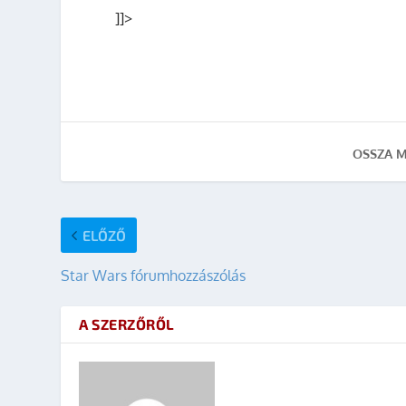
]]>
OSSZA M
ELŐZŐ
Star Wars fórumhozzászólás
A SZERZŐRŐL