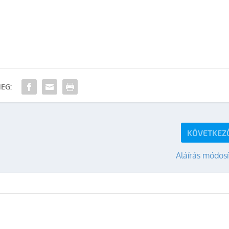
EG:
KÖVETKEZ
Aláírás módos