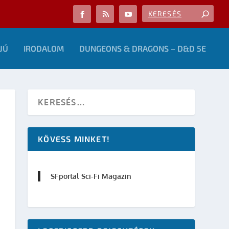
JÚ
IRODALOM
DUNGEONS & DRAGONS – D&D 5E
KÖVESS MINKET!
SFportal Sci-Fi Magazin