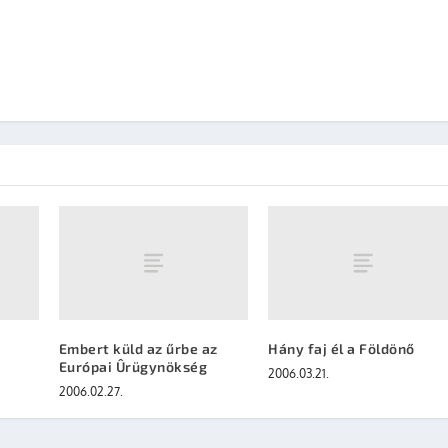
Embert küld az űrbe az
Hány faj él a Földönő
Európai Ûrügynökség
2006.03.21.
2006.02.27.