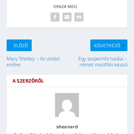
OSSZA MEG:
ELŐZŐ
KÖVETKEZŐ
Mary Shelley – Az utolsó
Egy szuperhős halála –
ember
német mozifilm készül
A SZERZŐRŐL
sheenard