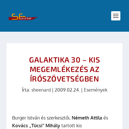
GALAKTIKA 30 – KIS
MEGEMLÉKEZÉS AZ
ÍRÓSZÖVETSÉGBEN
Írta:
sheenard
|
2009.02.24.
|
Események
Burger István és szerkesztői,
Németh Attila
és
Kovács „Tücsi” Mihály
tartott kis