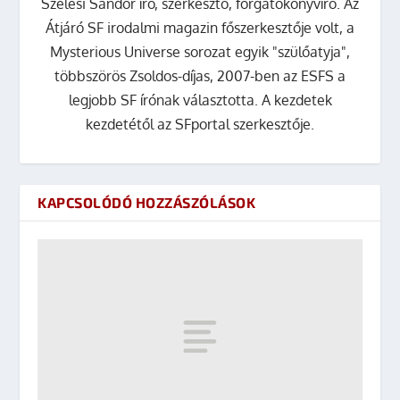
Szélesi Sándor író, szerkesztő, forgatókönyvíró. Az
Átjáró SF irodalmi magazin főszerkesztője volt, a
Mysterious Universe sorozat egyik "szülőatyja",
többszörös Zsoldos-díjas, 2007-ben az ESFS a
legjobb SF írónak választotta. A kezdetek
kezdetétől az SFportal szerkesztője.
KAPCSOLÓDÓ HOZZÁSZÓLÁSOK