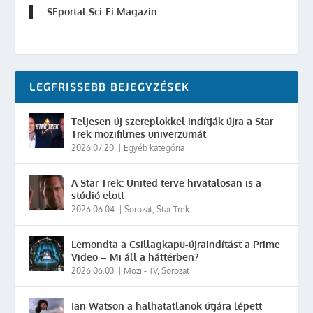
SFportal Sci-Fi Magazin
LEGFRISSEBB BEJEGYZÉSEK
Teljesen új szereplőkkel indítják újra a Star
Trek mozifilmes univerzumát
2026.07.20.
|
Egyéb kategória
A Star Trek: United terve hivatalosan is a
stúdió előtt
2026.06.04.
|
Sorozat
,
Star Trek
Lemondta a Csillagkapu-újraindítást a Prime
Video – Mi áll a háttérben?
2026.06.03.
|
Mozi - TV
,
Sorozat
Ian Watson a halhatatlanok útjára lépett