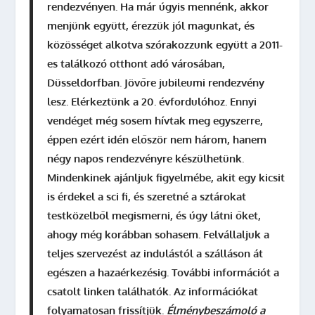
rendezvényen. Ha már úgyis mennénk, akkor
menjünk együtt, érezzük jól magunkat, és
közösséget alkotva szórakozzunk együtt a 2011-
es találkozó otthont adó városában,
Düsseldorfban. Jövőre jubileumi rendezvény
lesz. Elérkeztünk a 20. évfordulóhoz. Ennyi
vendéget még sosem hívtak meg egyszerre,
éppen ezért idén először nem három, hanem
négy napos rendezvényre készülhetünk.
Mindenkinek ajánljuk figyelmébe, akit egy kicsit
is érdekel a sci fi, és szeretné a sztárokat
testközelből megismerni, és úgy látni őket,
ahogy még korábban sohasem. Felvállaljuk a
teljes szervezést az indulástól a szálláson át
egészen a hazaérkezésig. További információt a
csatolt linken találhatók. Az információkat
folyamatosan frissítjük.
Élménybeszámoló a