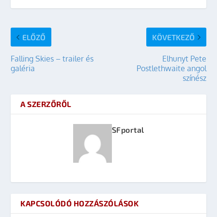
ELŐZŐ
KÖVETKEZŐ
Falling Skies – trailer és
Elhunyt Pete
galéria
Postlethwaite angol
színész
A SZERZŐRŐL
SFportal
KAPCSOLÓDÓ HOZZÁSZÓLÁSOK