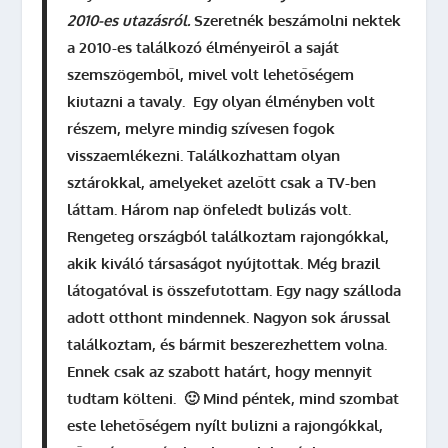
2010-es utazásról.
Szeretnék beszámolni nektek
a 2010-es találkozó élményeiről a saját
szemszögemből, mivel volt lehetőségem
kiutazni a tavaly. Egy olyan élményben volt
részem, melyre mindig szívesen fogok
visszaemlékezni. Találkozhattam olyan
sztárokkal, amelyeket azelőtt csak a TV-ben
láttam. Három nap önfeledt bulizás volt.
Rengeteg országból találkoztam rajongókkal,
akik kiváló társaságot nyújtottak. Még brazil
látogatóval is összefutottam. Egy nagy szálloda
adott otthont mindennek. Nagyon sok árussal
találkoztam, és bármit beszerezhettem volna.
Ennek csak az szabott határt, hogy mennyit
tudtam költeni. 🙂 Mind péntek, mind szombat
este lehetőségem nyílt bulizni a rajongókkal,