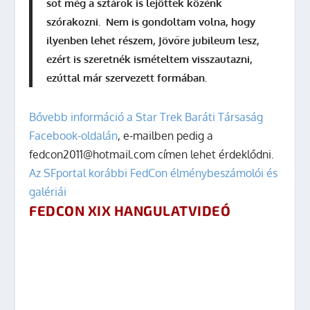
sőt még a sztárok is lejöttek közénk
szórakozni. Nem is gondoltam volna, hogy
ilyenben lehet részem, Jövőre jubileum lesz,
ezért is szeretnék ismételtem visszautazni,
ezúttal már szervezett formában.
Bővebb információ a Star Trek Baráti Társaság
Facebook-oldalán
, e-mailben pedig a
fedcon2011@hotmail.com címen lehet érdeklődni.
Az SFportal korábbi FedCon élménybeszámolói és
galériái
FEDCON XIX HANGULATVIDEÓ