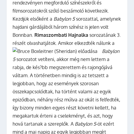
rendezvényen megforduló színészekről és
filmsorozatokról szóló beszámoló következik.
Kezdjük elsőként a
Babylon 5
sorozattal, amelynek
hajdani gárdájából három színész is jelen volt
Bonnban.
Rimaszombati Hajnalka
sorozatának 3.
részét olvashatjátok.
Amikor elkezdték nálunk a
Babylon
5
sorozatot vetíteni, akkor még nem lettem a
rabja, de kés?bb megszerettem és rajongójává
váltam. A történetben mindig is az tetszett a
legjobban, hogy az események szorosan
összekapcsolódtak, ha történt valami az egyik
epizódban, néhány rész múlva az okát is felfedték,
így bizony minden egyes részt követni kellett, ha
megakartuk érteni a cselekményt, és azt, hogy
hová tartanak a szereplők. A
Babylon 5
-öt ezért
mind a mai napig az egyik legjobban megírt