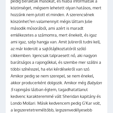
pedig beraktak másokat, és hiába informálták a
közönséget, mégsem lehetett olyan hatásos, mert
hozzánk nem jutott el minden.
A szerencsének
köszönhet?en valamennyit mégis láttam Julie
második műsorából, ami azért is maradt
emlékezetes a számomra, mert énekelt, és igaz
ami igaz, szép hangja van. Amit Julireról tudni kell,
az már kiderült a sajtótájékoztatóról szóló
cikkemben. Igencsak talpraesett nő, aki nagyon
barátságos a rajongókkal, és szembe mer szállni a
többi színésszel, ha elvi kérdésekről van szó.
Amikor pedig se nem szerepel, se nem énekel,
akkor producerként dolgozik. Amikor még
Babylon
5
rajongási lázban égtem, tagadhatatlanul
kedvenc karakteremmé vált Sheridan kapitány és
Londo Mollari. Másik kedvencem pedig G’Kar volt,
a legszeretetreméltóbb, legszenvedélyesebb