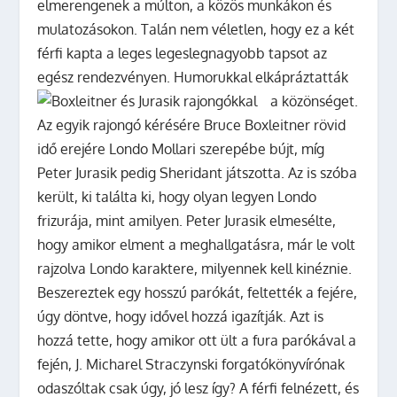
elmerengenek a múlton, a közös munkákon és
mulatozásokon. Talán nem véletlen, hogy ez a két
férfi kapta a leges legeslegnagyobb tapsot az
egész rendezvényen. Humorukkal elkápráztatták
a közönséget.
Az egyik rajongó kérésére Bruce Boxleitner rövid
idő erejére Londo Mollari szerepébe bújt, míg
Peter Jurasik pedig Sheridant játszotta. Az is szóba
került, ki találta ki, hogy olyan legyen Londo
frizurája, mint amilyen. Peter Jurasik elmesélte,
hogy amikor elment a meghallgatásra, már le volt
rajzolva Londo karaktere, milyennek kell kinéznie.
Beszereztek egy hosszú parókát, feltették a fejére,
úgy döntve, hogy idővel hozzá igazítják. Azt is
hozzá tette, hogy amikor ott ült a fura parókával a
fején, J. Micharel Straczynski forgatókönyvírónak
odaszóltak csak úgy, jó lesz így? A férfi felnézett, és