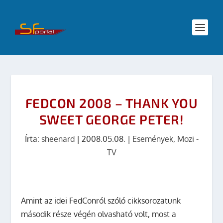
FEDCON 2008 – THANK YOU
SWEET GEORGE PETER!
Írta:
sheenard
|
2008.05.08.
|
Események
,
Mozi -
TV
Amint az idei FedConról szóló cikksorozatunk
második része végén olvasható volt, most a