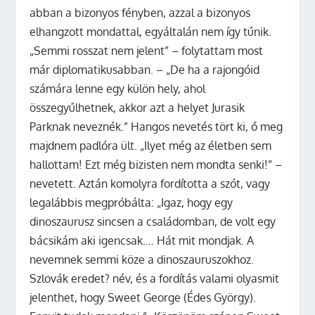
abban a bizonyos fényben, azzal a bizonyos
elhangzott mondattal, egyáltalán nem így tűnik.
„Semmi rosszat nem jelent” – folytattam most
már diplomatikusabban. – „De ha a rajongóid
számára lenne egy külön hely, ahol
összegyűlhetnek, akkor azt a helyet Jurasik
Parknak neveznék.” Hangos nevetés tört ki, ő meg
majdnem padlóra ült. „Ilyet még az életben sem
hallottam! Ezt még bizisten nem mondta senki!” –
nevetett. Aztán komolyra fordította a szót, vagy
legalábbis megpróbálta: „Igaz, hogy egy
dinoszaurusz sincsen a családomban, de volt egy
bácsikám aki igencsak…. Hát mit mondjak. A
nevemnek semmi köze a dinoszauruszokhoz.
Szlovák eredet? név, és a fordítás valami olyasmit
jelenthet, hogy Sweet George (Édes György).