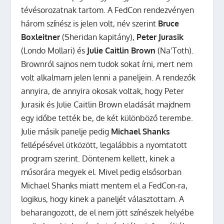
tévésorozatnak tartom. A FedCon rendezvényen
három színész is jelen volt, név szerint
Bruce
Boxleitner
(Sheridan kapitány),
Peter Jurasik
(Londo Mollari) és
Julie Caitlin Brown
(Na’Toth).
Brownról sajnos nem tudok sokat írni, mert nem
volt alkalmam jelen lenni a paneljein. A rendezők
annyira, de annyira okosak voltak, hogy Peter
Jurasik és Julie Caitlin Brown eladását majdnem
egy időbe tették be, de két különböző terembe.
Julie másik panelje pedig
Michael Shanks
fellépésével ütközött, legalábbis a nyomtatott
program szerint. Döntenem kellett, kinek a
műsorára megyek el. Mivel pedig elsősorban
Michael Shanks miatt mentem el a FedCon-ra,
logikus, hogy kinek a paneljét választottam. A
beharangozott, de el nem jött színészek helyébe