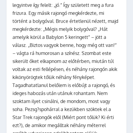
legyintve így felelt: „jó.” Így született meg a fura
frizura. Egy másik rajongó megkérdezte, mi
történt a bolygóval. Bruce értetlenül nézett, majd
megkérdezte: „Mégis melyik bolygóval? „Hát
amelyik körül a Babylon 5 keringett” – jött a
válasz. „Biztos vagyok benne, hogy még ott van!”
– vágta rá humorosan a színész. Szombat este
sikerült őket elkapnom az előtérben, miután túl
voltak az esti fellépésen, és néhány rajongón akik
kikönyörögtek tőlük néhány fényképet.
Tagadhatatlanul belőlem is előbújt a rajongó, és
ideges habozás után utánuk rohantam. Nem
szoktam ilyet csinálni, de mondom, most vagy
soha. Pezsg?spohárral a kezükben szöktek el a
Star Trek rajongók elől (Miért pont tőlük? Ki érti
ezt?), de amikor megálltak néhány méterrel