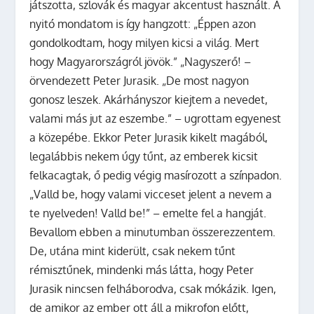
játszotta, szlovák és magyar akcentust használt. A
nyitó mondatom is így hangzott: „Éppen azon
gondolkodtam, hogy milyen kicsi a világ. Mert
hogy Magyarországról jövök.” „Nagyszerő! –
örvendezett Peter Jurasik. „De most nagyon
gonosz leszek. Akárhányszor kiejtem a nevedet,
valami más jut az eszembe.” – ugrottam egyenest
a közepébe. Ekkor Peter Jurasik kikelt magából,
legalábbis nekem úgy tűnt, az emberek kicsit
felkacagtak, ő pedig végig masírozott a színpadon.
„Valld be, hogy valami vicceset jelent a nevem a
te nyelveden! Valld be!” – emelte fel a hangját.
Bevallom ebben a minutumban összerezzentem.
De, utána mint kiderült, csak nekem tűnt
rémisztűnek, mindenki más látta, hogy Peter
Jurasik nincsen felháborodva, csak mókázik. Igen,
de amikor az ember ott áll a mikrofon előtt,