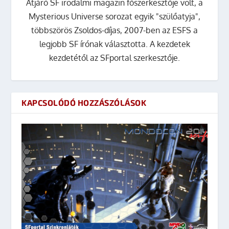
Átjáró SF irodalmi magazin főszerkesztője volt, a
Mysterious Universe sorozat egyik "szülőatyja",
többszörös Zsoldos-díjas, 2007-ben az ESFS a
legjobb SF írónak választotta. A kezdetek
kezdetétől az SFportal szerkesztője.
KAPCSOLÓDÓ HOZZÁSZÓLÁSOK