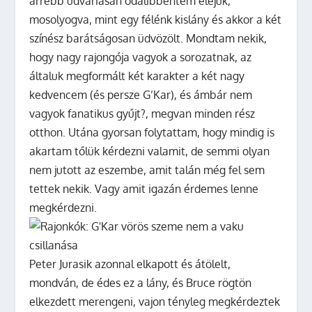
arrébb udvariasan odalibbentem eléjük,
mosolyogva, mint egy félénk kislány és akkor a két
színész barátságosan üdvözölt. Mondtam nekik,
hogy nagy rajongója vagyok a sorozatnak, az
általuk megformált két karakter a két nagy
kedvencem (és persze G’Kar), és ámbár nem
vagyok fanatikus gyűjt?, megvan minden rész
otthon. Utána gyorsan folytattam, hogy mindig is
akartam tőlük kérdezni valamit, de semmi olyan
nem jutott az eszembe, amit talán még fel sem
tettek nekik. Vagy amit igazán érdemes lenne
megkérdezni.
Peter Jurasik azonnal elkapott és átölelt,
mondván, de édes ez a lány, és Bruce rögtön
elkezdett merengeni, vajon tényleg megkérdeztek