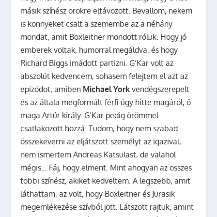
másik színész örökre eltávozott. Bevallom, nekem
is könnyeket csalt a szemembe az a néhány
mondat, amit Boxleitner mondott róluk. Hogy jó
emberek voltak, humorral megáldva, és hogy
Richard Biggs imádott partizni. G’Kar volt az
abszolút kedvencem, sohasem felejtem el azt az
epizódot, amiben
Michael York
vendégszerepelt
és az általa megformált férfi úgy hitte magáról, ő
maga Artúr király. G’Kar pedig örömmel
csatlakozott hozzá. Tudom, hogy nem szabad
összekeverni az eljátszott személyt az igazival,
nem ismertem Andreas Katsulast, de valahol
mégis… Fáj, hogy elment. Mint ahogyan az összes
többi színész, akiket kedveltem. A legszebb, amit
láthattam, az volt, hogy Boxleitner és Jurasik
megemlékezése szívből jött. Látszott rajtuk, amint