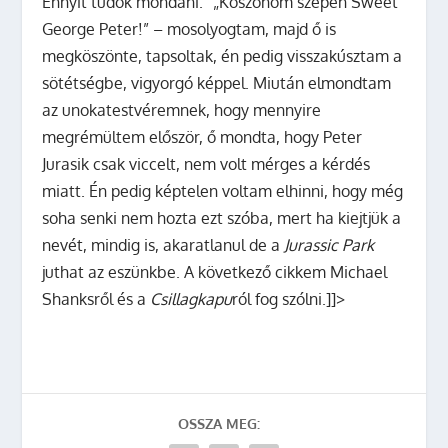
Ennyit tudok mondani.” „Köszönöm szépen Sweet
George Peter!” – mosolyogtam, majd ő is
megköszönte, tapsoltak, én pedig visszakúsztam a
sötétségbe, vigyorgó képpel. Miután elmondtam
az unokatestvéremnek, hogy mennyire
megrémültem először, ő mondta, hogy Peter
Jurasik csak viccelt, nem volt mérges a kérdés
miatt. Én pedig képtelen voltam elhinni, hogy még
soha senki nem hozta ezt szóba, mert ha kiejtjük a
nevét, mindig is, akaratlanul de a
Jurassic Park
juthat az eszünkbe. A következő cikkem Michael
Shanksről és a
Csillagkapu
ról fog szólni.]]>
OSSZA MEG: