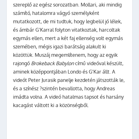
szereplő az egész sorozatban. Mollari, aki mindig
számító, hatalomra vágyó személyként
mutatkozott, de mi tudtuk, hogy legbelül jó lélek,
és ámbár G’Karral folyton vitatkoztak, harcoltak
egymás ellen, mert a két faj ellenség volt egymás
szemében, mégis igazi barátság alakult ki
közöttük. Muszáj megemlítenem, hogy az egyik
rajongó
Brokeback Babylon
című videóval készült,
aminek középpontjában Londo és G’Kar állt. A
videót Peter Jurasik panelje kezdetén játszották le,
és a színész ?szintén bevallotta, hogy Andreas
imádta volna. A videó hatalmas tapsot és harsány
kacagást váltott ki a közönségből.