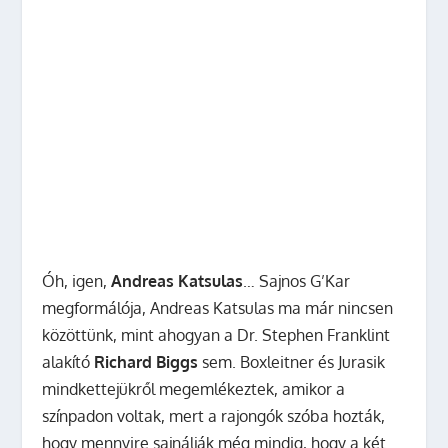
Óh, igen,
Andreas Katsulas
… Sajnos G’Kar
megformálója, Andreas Katsulas ma már nincsen
közöttünk, mint ahogyan a Dr. Stephen Franklint
alakító
Richard Biggs
sem. Boxleitner és Jurasik
mindkettejükről megemlékeztek, amikor a
színpadon voltak, mert a rajongók szóba hozták,
hogy mennyire sajnálják még mindig, hogy a két