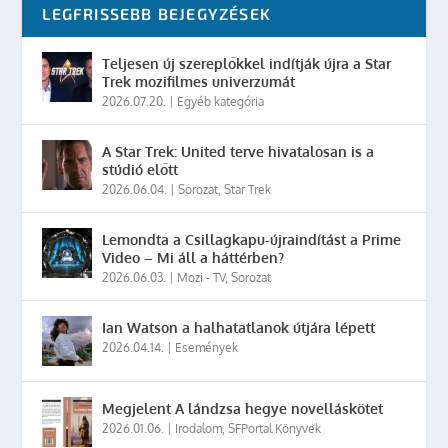
LEGFRISSEBB BEJEGYZÉSEK
Teljesen új szereplőkkel indítják újra a Star
Trek mozifilmes univerzumát
2026.07.20.
|
Egyéb kategória
A Star Trek: United terve hivatalosan is a
stúdió előtt
2026.06.04.
|
Sorozat
,
Star Trek
Lemondta a Csillagkapu-újraindítást a Prime
Video – Mi áll a háttérben?
2026.06.03.
|
Mozi - TV
,
Sorozat
Ian Watson a halhatatlanok útjára lépett
2026.04.14.
|
Események
Megjelent A lándzsa hegye novelláskötet
2026.01.06.
|
Irodalom
,
SFPortal Könyvek