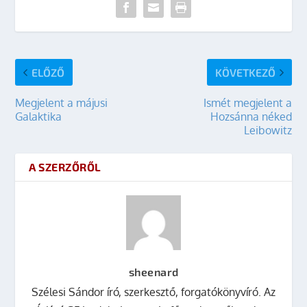
ELŐZŐ
KÖVETKEZŐ
Megjelent a májusi
Ismét megjelent a
Galaktika
Hozsánna néked
Leibowitz
A SZERZŐRŐL
sheenard
Szélesi Sándor író, szerkesztő, forgatókönyvíró. Az