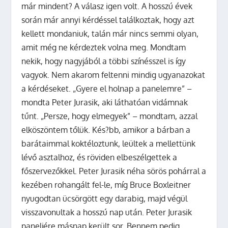
már mindent? A válasz igen volt. A hosszú évek
során már annyi kérdéssel találkoztak, hogy azt
kellett mondaniuk, talán már nincs semmi olyan,
amit még ne kérdeztek volna meg. Mondtam
nekik, hogy nagyjából a többi színésszel is így
vagyok. Nem akarom feltenni mindig ugyanazokat
a kérdéseket. „Gyere el holnap a panelemre” –
mondta Peter Jurasik, aki láthatóan vidámnak
tűnt. „Persze, hogy elmegyek” – mondtam, azzal
elköszöntem tőlük. Kés?bb, amikor a bárban a
barátaimmal koktéloztunk, leültek a mellettünk
lévő asztalhoz, és röviden elbeszélgettek a
főszervezőkkel. Peter Jurasik néha sörös pohárral a
kezében rohangált fel-le, míg Bruce Boxleitner
nyugodtan ücsörgött egy darabig, majd végül
visszavonultak a hosszú nap után. Peter Jurasik
paneljére másnap került sor. Bennem pedig