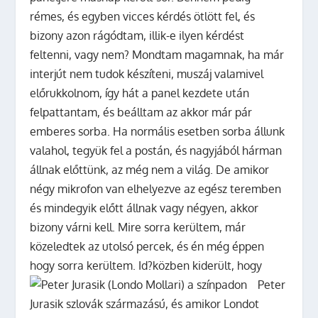
rémes, és egyben vicces kérdés ötlött fel, és
bizony azon rágódtam, illik-e ilyen kérdést
feltenni, vagy nem? Mondtam magamnak, ha már
interjút nem tudok készíteni, muszáj valamivel
előrukkolnom, így hát a panel kezdete után
felpattantam, és beálltam az akkor már pár
emberes sorba. Ha normális esetben sorba állunk
valahol, tegyük fel a postán, és nagyjából hárman
állnak előttünk, az még nem a világ. De amikor
négy mikrofon van elhelyezve az egész teremben
és mindegyik előtt állnak vagy négyen, akkor
bizony várni kell. Mire sorra kerültem, már
közeledtek az utolsó percek, és én még éppen
hogy sorra kerültem.
Id?közben kiderült, hogy
Peter
Jurasik szlovák származású, és amikor Londot