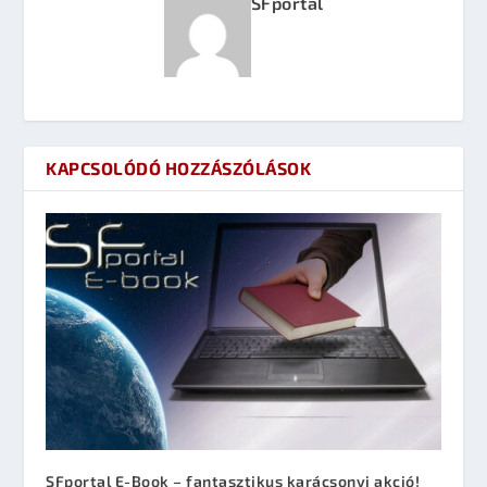
SFportal
KAPCSOLÓDÓ HOZZÁSZÓLÁSOK
SFportal E-Book – fantasztikus karácsonyi akció!