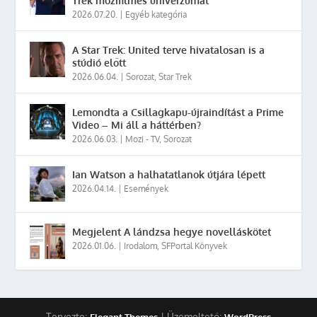
Trek mozifilmes univerzumát
2026.07.20.
|
Egyéb kategória
A Star Trek: United terve hivatalosan is a
stúdió előtt
2026.06.04.
|
Sorozat
,
Star Trek
Lemondta a Csillagkapu-újraindítást a Prime
Video – Mi áll a háttérben?
2026.06.03.
|
Mozi - TV
,
Sorozat
Ian Watson a halhatatlanok útjára lépett
2026.04.14.
|
Események
Megjelent A lándzsa hegye novelláskötet
2026.01.06.
|
Irodalom
,
SFPortal Könyvek
Tervezte:
| Üzemeltető:
Elegant Themes
WordPress