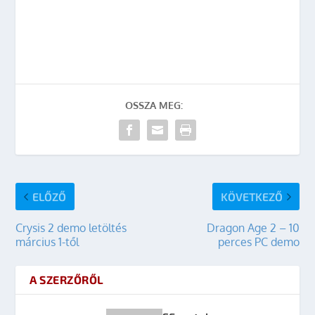
OSSZA MEG:
ELŐZŐ
KÖVETKEZŐ
Crysis 2 demo letöltés
Dragon Age 2 – 10
március 1-től
perces PC demo
A SZERZŐRŐL