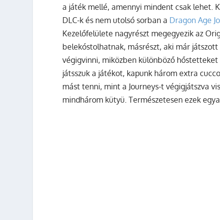
a játék mellé, amennyi mindent csak lehet. 
DLC-k és nem utolsó sorban a
Dragon Age Jo
Kezelőfelülete nagyrészt megegyezik az Origin
belekóstolhatnak, másrészt, aki már játszott
végigvinni, miközben különböző hőstetteket 
játsszuk a játékot, kapunk három extra cucc
mást tenni, mint a Journeys-t végigjátszva vi
mindhárom kütyü. Természetesen ezek egyará