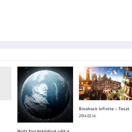
Bioshock Infinite – Teszt
2014.02.14.
Nyílt forráskódúvá vált a