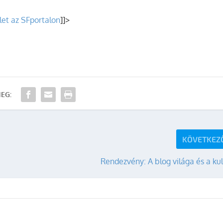
let az SFportalon
]]>
EG:
KÖVETKEZ
Rendezvény: A blog világa és a ku