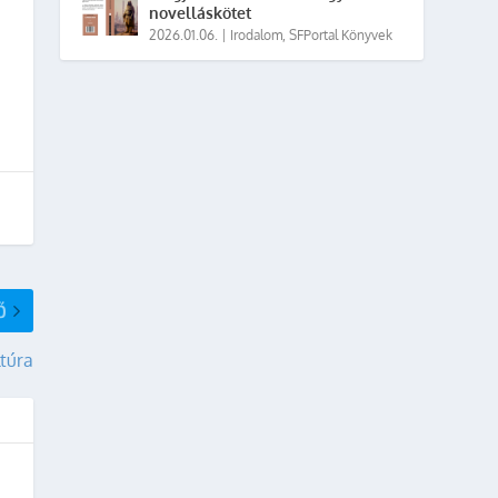
novelláskötet
2026.01.06.
|
Irodalom
,
SFPortal Könyvek
Ő
ltúra