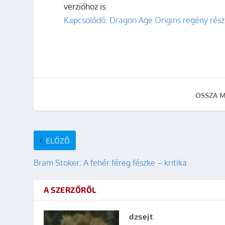
verzióhoz is.
Kapcsolódó: Dragon Age Origins regény rész
OSSZA M
ELŐZŐ
Bram Stoker: A fehér féreg fészke – kritika
A SZERZŐRŐL
dzsejt