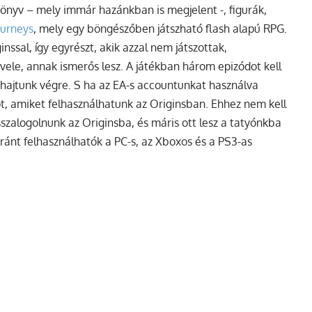
Könyv – mely immár hazánkban is megjelent -, figurák,
urneys
, mely egy böngészőben játszható flash alapú RPG.
ssal, így egyrészt, akik azzal nem játszottak,
 vele, annak ismerős lesz. A játékban három epizódot kell
hajtunk végre. S ha az EA-s accountunkat használva
ot, amiket felhasználhatunk az Originsban. Ehhez nem kell
sszalogolnunk az Originsba, és máris ott lesz a tatyónkba
nt felhasználhatók a PC-s, az Xboxos és a PS3-as