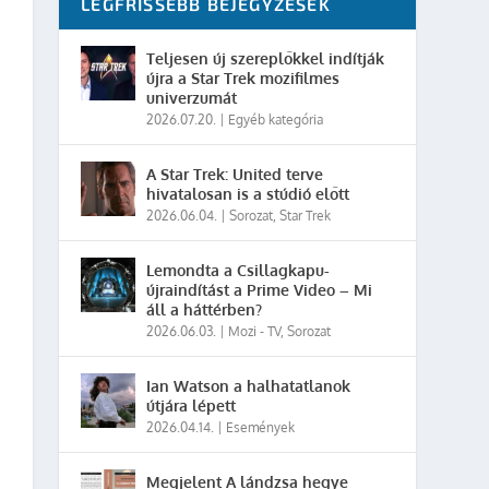
LEGFRISSEBB BEJEGYZÉSEK
Teljesen új szereplőkkel indítják
újra a Star Trek mozifilmes
univerzumát
2026.07.20.
|
Egyéb kategória
A Star Trek: United terve
hivatalosan is a stúdió előtt
2026.06.04.
|
Sorozat
,
Star Trek
Lemondta a Csillagkapu-
újraindítást a Prime Video – Mi
áll a háttérben?
2026.06.03.
|
Mozi - TV
,
Sorozat
Ian Watson a halhatatlanok
útjára lépett
2026.04.14.
|
Események
Megjelent A lándzsa hegye