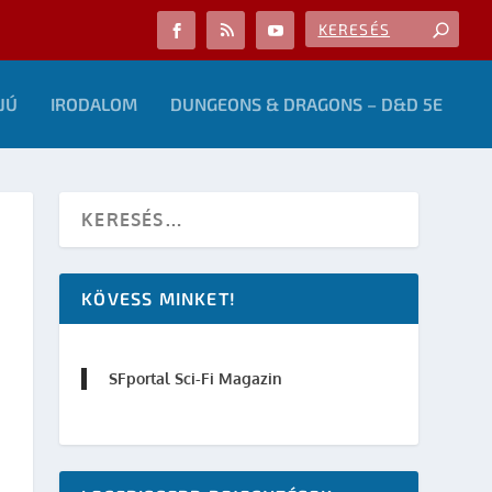
JÚ
IRODALOM
DUNGEONS & DRAGONS – D&D 5E
KÖVESS MINKET!
SFportal Sci-Fi Magazin