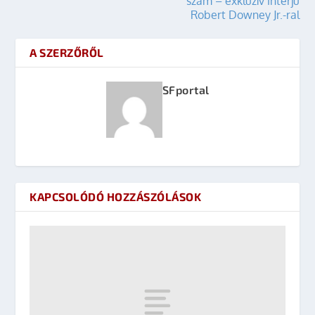
szám – exkluzív interjú
Robert Downey Jr.-ral
A SZERZŐRŐL
SFportal
KAPCSOLÓDÓ HOZZÁSZÓLÁSOK