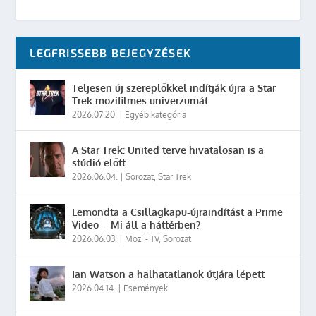
LEGFRISSEBB BEJEGYZÉSEK
Teljesen új szereplőkkel indítják újra a Star
Trek mozifilmes univerzumát
2026.07.20.
|
Egyéb kategória
A Star Trek: United terve hivatalosan is a
stúdió előtt
2026.06.04.
|
Sorozat
,
Star Trek
Lemondta a Csillagkapu-újraindítást a Prime
Video – Mi áll a háttérben?
2026.06.03.
|
Mozi - TV
,
Sorozat
Ian Watson a halhatatlanok útjára lépett
2026.04.14.
|
Események