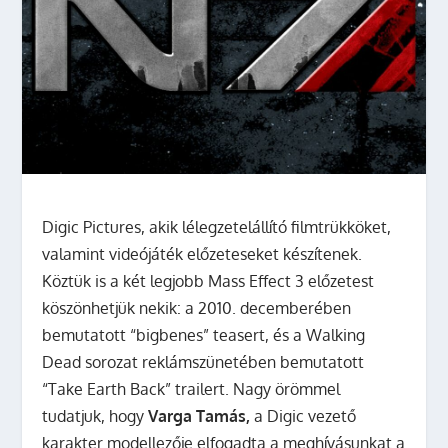
Digic Pictures, akik lélegzetelállító filmtrükköket,
valamint videójáték előzeteseket készítenek.
Köztük is a két legjobb Mass Effect 3 előzetest
köszönhetjük nekik: a 2010. decemberében
bemutatott “bigbenes” teasert, és a Walking
Dead sorozat reklámszünetében bemutatott
“Take Earth Back” trailert. Nagy örömmel
tudatjuk, hogy
Varga Tamás,
a Digic vezető
karakter modellezője elfogadta a meghívásunkat a