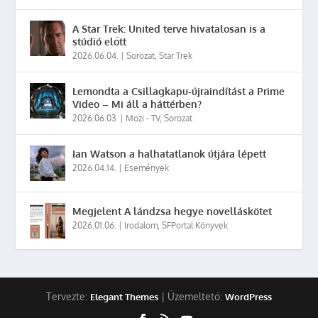
A Star Trek: United terve hivatalosan is a
stúdió előtt
2026.06.04.
|
Sorozat
,
Star Trek
Lemondta a Csillagkapu-újraindítást a Prime
Video – Mi áll a háttérben?
2026.06.03.
|
Mozi - TV
,
Sorozat
Ian Watson a halhatatlanok útjára lépett
2026.04.14.
|
Események
Megjelent A lándzsa hegye novelláskötet
2026.01.06.
|
Irodalom
,
SFPortal Könyvek
Tervezte:
| Üzemeltető:
Elegant Themes
WordPress