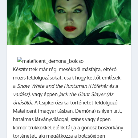
Készítettek már régi mesékből másfajta, eltérő
mozis feldolgozásokat, csak hogy kettőt említsek:
a
Snow White and the Huntsman (Hófehér és a
vadász)
, vagy éppen
Jack the Giant Slayer (Az
óriásölő)
. A Csipkerózsika-történetet feldolgozó
Maleficent (magyarításban: Demóna) is ilyen lett,
hatalmas látványvilággal, színes vagy éppen
komor trükkökkel elénk tárja a gonosz boszorkány
történetét, aki megátkozza a bölcsőjében