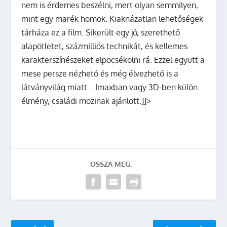
nem is érdemes beszélni, mert olyan semmilyen,
mint egy marék homok. Kiaknázatlan lehetőségek
tárháza ez a film. Sikerült egy jó, szerethető
alapötletet, százmilliós technikát, és kellemes
karakterszínészeket elpocsékolni rá. Ezzel együtt a
mese persze nézhető és még élvezhető is a
látványvilág miatt… Imaxban vagy 3D-ben külön
élmény, családi mozinak ajánlott.]]>
OSSZA MEG: