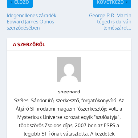
ELŐZŐ
KÖVETKEZŐ
Idegenellenes záradék
George R.R. Martin
Edward James Olmos
téged is durván
szerződésében
lemészárol…
A SZERZŐRŐL
sheenard
Szélesi Sándor író, szerkesztő, forgatókönyvíró. Az
Átjáró SF irodalmi magazin főszerkesztője volt, a
Mysterious Universe sorozat egyik "szülőatyja",
többszörös Zsoldos-díjas, 2007-ben az ESFS a
legjobb SF írónak választotta. A kezdetek