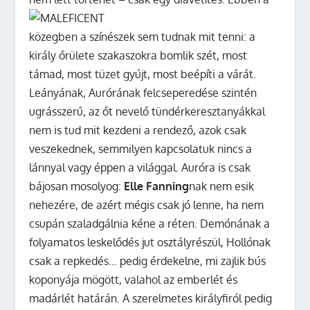
közegben a színészek sem tudnak mit tenni: a
király őrülete szakaszokra bomlik szét, most
támad, most tüzet gyújt, most beépíti a várát.
Leányának, Aurórának felcseperedése szintén
ugrásszerű, az őt nevelő tündérkeresztanyákkal
nem is tud mit kezdeni a rendező, azok csak
veszekednek, semmilyen kapcsolatuk nincs a
lánnyal vagy éppen a világgal. Auróra is csak
bájosan mosolyog:
Elle Fanning
nak nem esik
nehezére, de azért mégis csak jó lenne, ha nem
csupán szaladgálnia kéne a réten. Demónának a
folyamatos leskelődés jut osztályrészül, Hollónak
csak a repkedés… pedig érdekelne, mi zajlik bús
koponyája mögött, valahol az emberlét és
madárlét határán. A szerelmetes királyfiról pedig