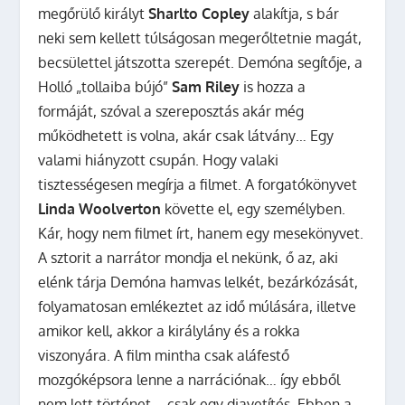
megőrülő királyt
Sharlto Copley
alakítja, s bár
neki sem kellett túlságosan megerőltetnie magát,
becsülettel játszotta szerepét. Demóna segítője, a
Holló „tollaiba bújó”
Sam Riley
is hozza a
formáját, szóval a szereposztás akár még
működhetett is volna, akár csak látvány… Egy
valami hiányzott csupán. Hogy valaki
tisztességesen megírja a filmet. A forgatókönyvet
Linda Woolverton
követte el, egy személyben.
Kár, hogy nem filmet írt, hanem egy mesekönyvet.
A sztorit a narrátor mondja el nekünk, ő az, aki
elénk tárja Demóna hamvas lelkét, bezárkózását,
folyamatosan emlékeztet az idő múlására, illetve
amikor kell, akkor a királylány és a rokka
viszonyára. A film mintha csak aláfestő
mozgóképsora lenne a narrációnak… így ebből
nem lett történet – csak egy diavetítés.
Ebben a