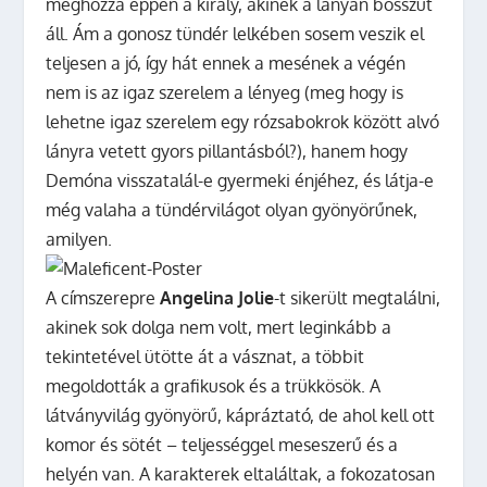
méghozzá éppen a király, akinek a lányán bosszút
áll. Ám a gonosz tündér lelkében sosem veszik el
teljesen a jó, így hát ennek a mesének a végén
nem is az igaz szerelem a lényeg (meg hogy is
lehetne igaz szerelem egy rózsabokrok között alvó
lányra vetett gyors pillantásból?), hanem hogy
Demóna visszatalál-e gyermeki énjéhez, és látja-e
még valaha a tündérvilágot olyan gyönyörűnek,
amilyen.
A címszerepre
Angelina Jolie
-t sikerült megtalálni,
akinek sok dolga nem volt, mert leginkább a
tekintetével ütötte át a vásznat, a többit
megoldották a grafikusok és a trükkösök. A
látványvilág gyönyörű, kápráztató, de ahol kell ott
komor és sötét – teljességgel meseszerű és a
helyén van. A karakterek eltaláltak, a fokozatosan