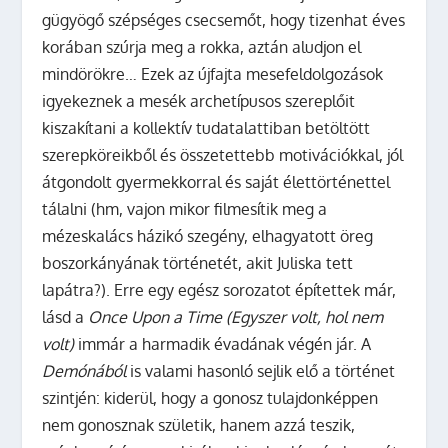
gügyögő szépséges csecsemőt, hogy tizenhat éves
korában szúrja meg a rokka, aztán aludjon el
mindörökre… Ezek az újfajta mesefeldolgozások
igyekeznek a mesék archetípusos szereplőit
kiszakítani a kollektív tudatalattiban betöltött
szerepköreikből és összetettebb motivációkkal, jól
átgondolt gyermekkorral és saját élettörténettel
tálalni (hm, vajon mikor filmesítik meg a
mézeskalács házikó szegény, elhagyatott öreg
boszorkányának történetét, akit Juliska tett
lapátra?). Erre egy egész sorozatot építettek már,
lásd a
Once Upon a Time (Egyszer volt, hol nem
volt)
immár a harmadik évadának végén jár. A
Demónából
is valami hasonló sejlik elő a történet
szintjén: kiderül, hogy a gonosz tulajdonképpen
nem gonosznak születik, hanem azzá teszik,