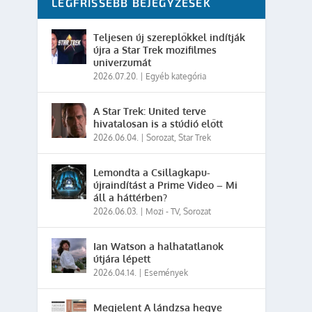
LEGFRISSEBB BEJEGYZÉSEK
Teljesen új szereplőkkel indítják
újra a Star Trek mozifilmes
univerzumát
2026.07.20.
|
Egyéb kategória
A Star Trek: United terve
hivatalosan is a stúdió előtt
2026.06.04.
|
Sorozat
,
Star Trek
Lemondta a Csillagkapu-
újraindítást a Prime Video – Mi
áll a háttérben?
2026.06.03.
|
Mozi - TV
,
Sorozat
Ian Watson a halhatatlanok
útjára lépett
2026.04.14.
|
Események
Megjelent A lándzsa hegye