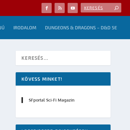
JÚ
IRODALOM
DUNGEONS & DRAGONS – D&D 5E
KÖVESS MINKET!
SFportal Sci-Fi Magazin