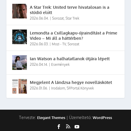
A Star Trek: United terve hivatalosan is a
stúdió előtt
2026.06.04.
|
Sorozat
,
Star Trek
Lemondta a Csillagkapu-újraindítást a Prime
Video – Mi áll a háttérben?
2026.06.03.
|
Mozi - TV
,
Sorozat
Ian Watson a halhatatlanok útjára lépett
2026.04.14.
|
Események
Megjelent A lándzsa hegye novelláskötet
2026.01.06.
|
Irodalom
,
SFPortal Könyvek
Tervezte:
| Üzemeltető:
Elegant Themes
WordPress