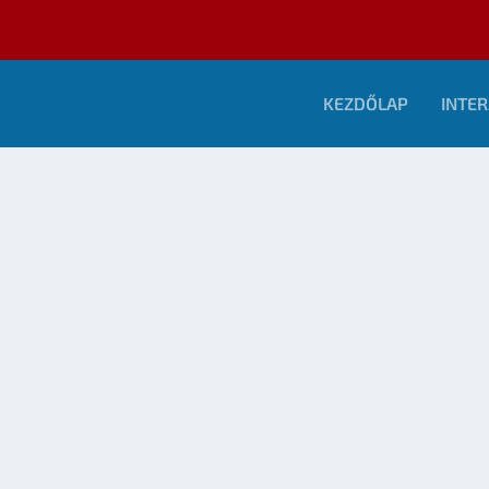
KEZDŐLAP
INTER
IDÁK
K IDÉN