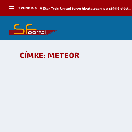
TRENDING:
A Star Trek: United terve hivatalosan is a stúdió előtt...
CÍMKE:
METEOR
CSILLAGHULLÁSOS ESTÉK: ÉRKEZIK AZ ORION
készítette:
sheenard
|
okt 6, 2009
|
Tudomány
|
0
OLVASS TOVÁBB
2009-ES METEOR NAPTÁR – METEORHULLÁSO