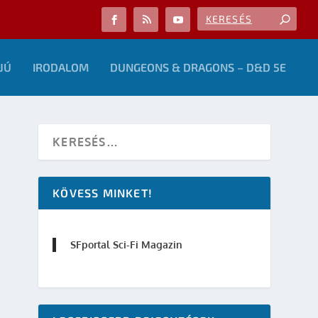
JÚ
IRODALOM
DUNGEONS & DRAGONS – D&D 5E
KÖVESS MINKET!
SFportal Sci-Fi Magazin