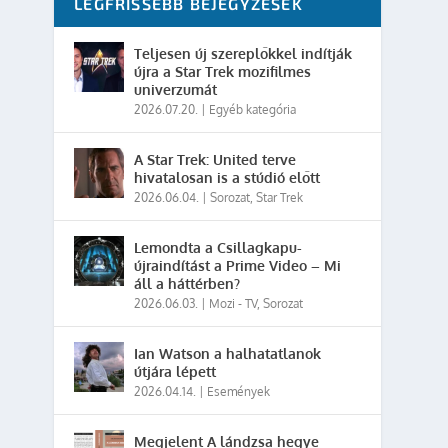
LEGFRISSEBB BEJEGYZÉSEK
Teljesen új szereplőkkel indítják
újra a Star Trek mozifilmes
univerzumát
2026.07.20.
|
Egyéb kategória
A Star Trek: United terve
hivatalosan is a stúdió előtt
2026.06.04.
|
Sorozat
,
Star Trek
Lemondta a Csillagkapu-
újraindítást a Prime Video – Mi
áll a háttérben?
2026.06.03.
|
Mozi - TV
,
Sorozat
Ian Watson a halhatatlanok
útjára lépett
2026.04.14.
|
Események
Megjelent A lándzsa hegye