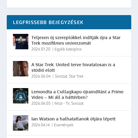
LEGFRISSEBB BEJEGYZÉSEK
Teljesen új szereplőkkel indítják újra a Star
Trek mozifilmes univerzumát
2026.07.20.
|
Egyéb kategória
A Star Trek: United terve hivatalosan is a
stúdió előtt
2026.06.04.
|
Sorozat
,
Star Trek
Lemondta a Csillagkapu-újraindítást a Prime
Video – Mi áll a háttérben?
2026.06.03.
|
Mozi - TV
,
Sorozat
Ian Watson a halhatatlanok útjára lépett
2026.04.14.
|
Események