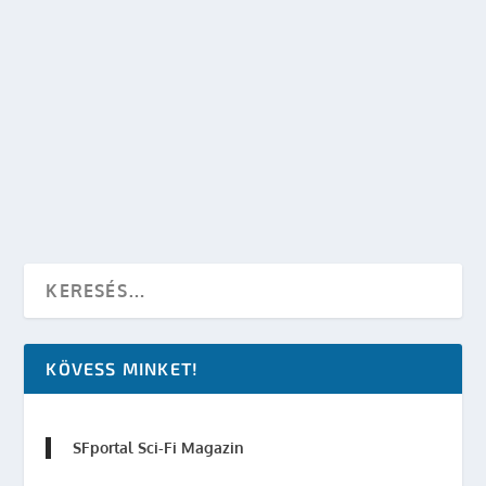
MINDEN STÚDIÓ SAJÁT MARVEL-SOROZATOT
AKAR
készítette:
Merras
|
márc 31, 2014
|
Képregényfilmek
,
Marvel
,
Mozi
,
Sci-Fi Filmek
,
Star Wars
|
0
OLVASS TOVÁBB
KÖVESS MINKET!
SFportal Sci-Fi Magazin