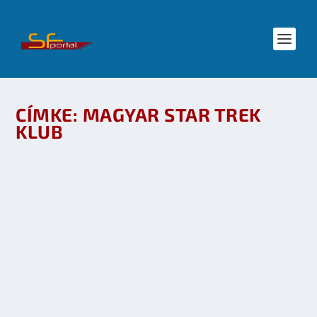
CÍMKE:
MAGYAR STAR TREK
KLUB
STAR TREK KLUBNAP A SUGÁRBAN
készítette:
SFportal
|
szept 29, 2009
|
Események
,
Mozi - TV
,
Star
Trek
|
0
OLVASS TOVÁBB
A JÖVŐ ELKEZDŐDIK? – STAR TREK TALÁLKOZÓ