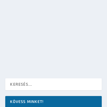
OLVASS TOVÁBB
VII. SCI-FI ÉS FANTASY NAP SZERVEZŐI
SZEMMEL
készítette:
SFportal
|
jún 19, 2003
|
Események
,
Mozi - TV
|
0
OLVASS TOVÁBB
KÖVESS MINKET!