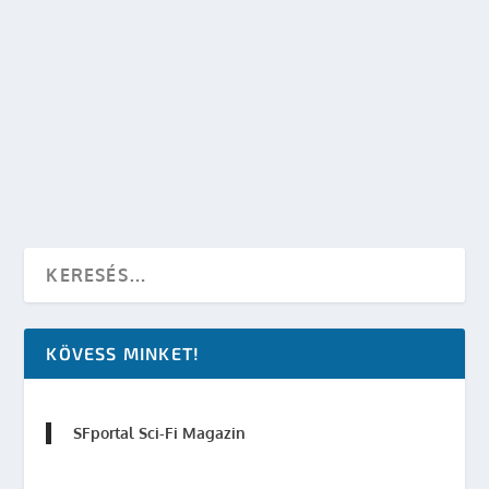
ASGARD ŰRHAJÓ – LEGOBÓL
készítette:
Merras
|
jan 18, 2009
|
Mozi - TV
|
0
OLVASS TOVÁBB
KÖVESS MINKET!
SFportal Sci-Fi Magazin