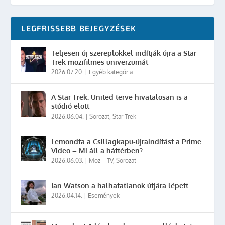
LEGFRISSEBB BEJEGYZÉSEK
Teljesen új szereplőkkel indítják újra a Star
Trek mozifilmes univerzumát
2026.07.20.
|
Egyéb kategória
A Star Trek: United terve hivatalosan is a
stúdió előtt
2026.06.04.
|
Sorozat
,
Star Trek
Lemondta a Csillagkapu-újraindítást a Prime
Video – Mi áll a háttérben?
2026.06.03.
|
Mozi - TV
,
Sorozat
Ian Watson a halhatatlanok útjára lépett
2026.04.14.
|
Események