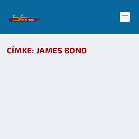
CÍMKE:
JAMES BOND
HI, MY NAME IS Q. Q REHNBERG
készítette:
LM
|
okt 3, 2009
|
Mozi - TV
,
Star Trek
|
0
OLVASS TOVÁBB
VIDEÓ KAMERÁS ÖNGYÚJTÓ
készítette:
Merras
|
jan 30, 2009
|
Mozi - TV
|
0