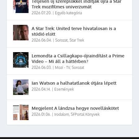
Teljesen új szereplőkkel indítják újra a Star
Trek mozifilmes univerzumát
2026.07.20.
|
Egyéb kategória
A Star Trek: United terve hivatalosan is a
stúdió előtt
2026.06.04.
|
Sorozat
,
Star Trek
Lemondta a Csillagkapu-újraindítást a Prime
Video – Mi áll a háttérben?
2026.06.03.
|
Mozi - TV
,
Sorozat
Ian Watson a halhatatlanok útjára lépett
2026.04.14.
|
Események
Megjelent A lándzsa hegye novelláskötet
2026.01.06.
|
Irodalom
,
SFPortal Könyvek