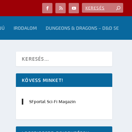
JÚ
IRODALOM
DUNGEONS & DRAGONS – D&D 5E
KÖVESS MINKET!
SFportal Sci-Fi Magazin