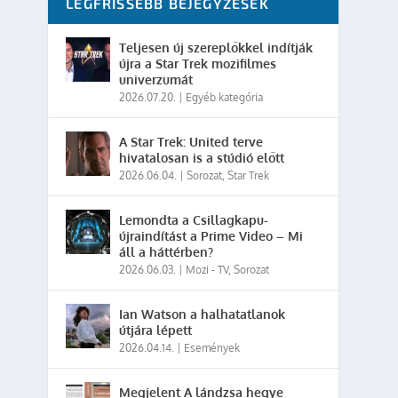
LEGFRISSEBB BEJEGYZÉSEK
Teljesen új szereplőkkel indítják
újra a Star Trek mozifilmes
univerzumát
2026.07.20.
|
Egyéb kategória
A Star Trek: United terve
hivatalosan is a stúdió előtt
2026.06.04.
|
Sorozat
,
Star Trek
Lemondta a Csillagkapu-
újraindítást a Prime Video – Mi
áll a háttérben?
2026.06.03.
|
Mozi - TV
,
Sorozat
Ian Watson a halhatatlanok
útjára lépett
2026.04.14.
|
Események
Megjelent A lándzsa hegye