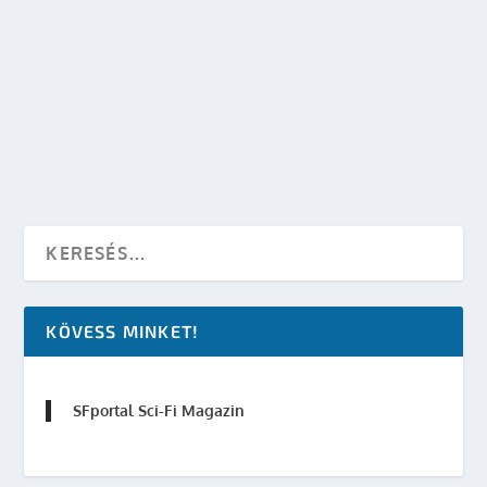
STEVEN SPIELBERG HALO TÉVÉSOROZATOT
RENDEZ
készítette:
Merras
|
máj 22, 2013
|
TV
|
0
OLVASS TOVÁBB
KÖVESS MINKET!
SFportal Sci-Fi Magazin