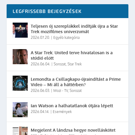
LEGFRISSEBB BEJEGYZÉSEK
Teljesen új szereplőkkel indítják újra a Star
Trek mozifilmes univerzumát
2026.07.20.
|
Egyéb kategória
A Star Trek: United terve hivatalosan is a
stúdió előtt
2026.06.04.
|
Sorozat
,
Star Trek
Lemondta a Csillagkapu-újraindítást a Prime
Video – Mi áll a háttérben?
2026.06.03.
|
Mozi - TV
,
Sorozat
Ian Watson a halhatatlanok útjára lépett
2026.04.14.
|
Események
Megjelent A lándzsa hegye novelláskötet