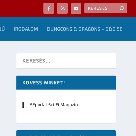
JÚ
IRODALOM
DUNGEONS & DRAGONS – D&D 5E
KÖVESS MINKET!
SFportal Sci-Fi Magazin