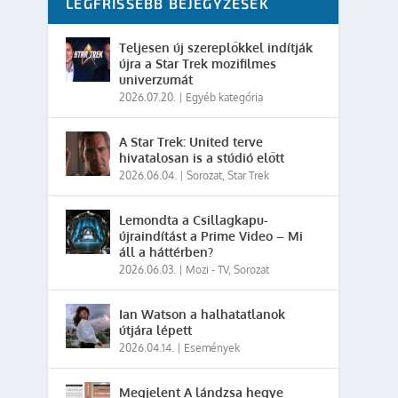
LEGFRISSEBB BEJEGYZÉSEK
Teljesen új szereplőkkel indítják
újra a Star Trek mozifilmes
univerzumát
2026.07.20.
|
Egyéb kategória
A Star Trek: United terve
hivatalosan is a stúdió előtt
2026.06.04.
|
Sorozat
,
Star Trek
Lemondta a Csillagkapu-
újraindítást a Prime Video – Mi
áll a háttérben?
2026.06.03.
|
Mozi - TV
,
Sorozat
Ian Watson a halhatatlanok
útjára lépett
2026.04.14.
|
Események
Megjelent A lándzsa hegye