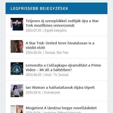
LEGFRISSEBB BEJEGYZÉSEK
Teljesen új szereplőkkel indítják újra a Star
Trek mozifilmes univerzumát
2026.07.20.
|
Egyéb kategória
A Star Trek: United terve hivatalosan is a
stúdió előtt
2026.06.04.
|
Sorozat
,
Star Trek
Lemondta a Csillagkapu-újraindítást a Prime
Video – Mi áll a háttérben?
2026.06.03.
|
Mozi - TV
,
Sorozat
Ian Watson a halhatatlanok útjára lépett
2026.04.14.
|
Események
Megjelent A lándzsa hegye novelláskötet
2026.01.06.
|
Irodalom
,
SFPortal Könyvek