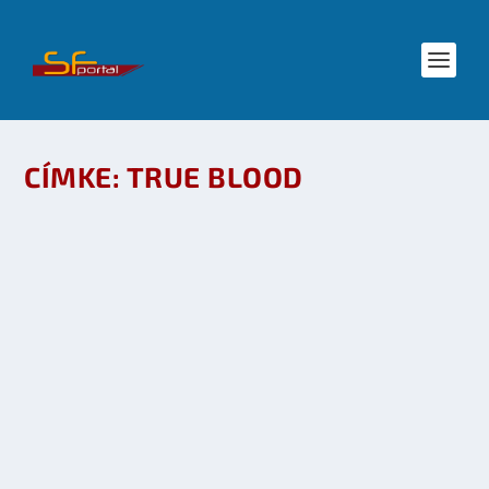
CÍMKE:
TRUE BLOOD
TRUE BLOOD 3. ÉVAD AZ HBO-N – SAM-
TOMMY
készítette:
SFportal
|
nov 9, 2010
|
Mozi - TV
|
0
OLVASS TOVÁBB
EXKLUZÍV TRUE BLOOD VIDEÓ – STEPHEN
MOYER INTERJÚ