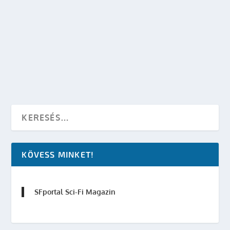
ANITA BLAKE TÉVÉFILM
készítette:
Merras
|
ápr 1, 2009
|
Mozi - TV
|
0
OLVASS TOVÁBB
KÖVESS MINKET!
SFportal Sci-Fi Magazin