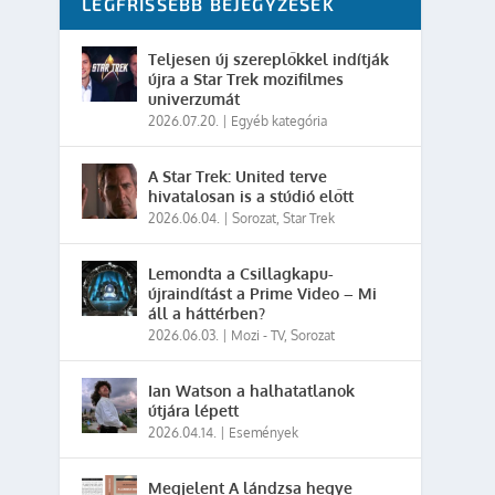
LEGFRISSEBB BEJEGYZÉSEK
Teljesen új szereplőkkel indítják
újra a Star Trek mozifilmes
univerzumát
2026.07.20.
|
Egyéb kategória
A Star Trek: United terve
hivatalosan is a stúdió előtt
2026.06.04.
|
Sorozat
,
Star Trek
Lemondta a Csillagkapu-
újraindítást a Prime Video – Mi
áll a háttérben?
2026.06.03.
|
Mozi - TV
,
Sorozat
Ian Watson a halhatatlanok
útjára lépett
2026.04.14.
|
Események
Megjelent A lándzsa hegye