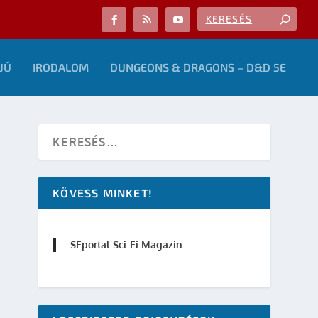
JÚ
IRODALOM
DUNGEONS & DRAGONS – D&D 5E
KÖVESS MINKET!
SFportal Sci-Fi Magazin