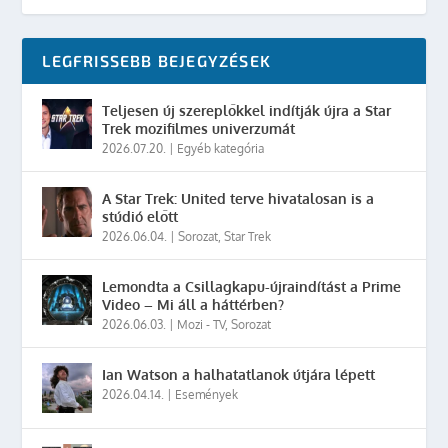
LEGFRISSEBB BEJEGYZÉSEK
Teljesen új szereplőkkel indítják újra a Star
Trek mozifilmes univerzumát
2026.07.20.
|
Egyéb kategória
A Star Trek: United terve hivatalosan is a
stúdió előtt
2026.06.04.
|
Sorozat
,
Star Trek
Lemondta a Csillagkapu-újraindítást a Prime
Video – Mi áll a háttérben?
2026.06.03.
|
Mozi - TV
,
Sorozat
Ian Watson a halhatatlanok útjára lépett
2026.04.14.
|
Események