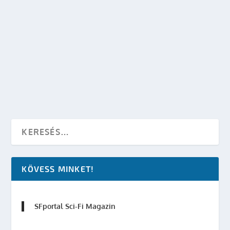
THE NIGHT OF THE DOCTOR – ÉRTELMEZÉSI
SEGÉDLET
készítette:
Merras
|
nov 22, 2013
|
TV
|
0
OLVASS TOVÁBB
KÖVESS MINKET!
SFportal Sci-Fi Magazin