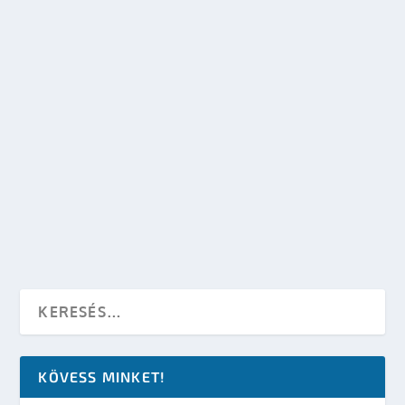
SAN DIEGO COMIC CON 2012 – AZ ELSŐ NAP
készítette:
Merras
|
júl 14, 2012
|
Események
|
0
OLVASS TOVÁBB
KÖVESS MINKET!