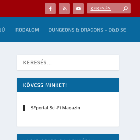
JÚ
IRODALOM
DUNGEONS & DRAGONS – D&D 5E
KÖVESS MINKET!
SFportal Sci-Fi Magazin