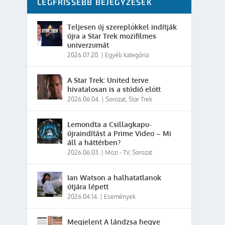
LEGFRISSEBB BEJEGYZÉSEK
Teljesen új szereplőkkel indítják
újra a Star Trek mozifilmes
univerzumát
2026.07.20.
|
Egyéb kategória
A Star Trek: United terve
hivatalosan is a stúdió előtt
2026.06.04.
|
Sorozat
,
Star Trek
Lemondta a Csillagkapu-
újraindítást a Prime Video – Mi
áll a háttérben?
2026.06.03.
|
Mozi - TV
,
Sorozat
Ian Watson a halhatatlanok
útjára lépett
2026.04.14.
|
Események
Megjelent A lándzsa hegye