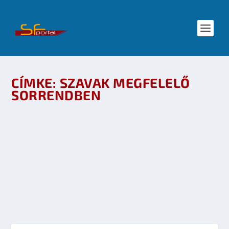
CÍMKE:
SZAVAK MEGFELELŐ
SORRENDBEN
VÉLEMÉNY: FANYARÚ CSOKI – SZAVAK,
MEGFELELŐ SORRENDBEN
készítette:
Vásárhelyi Lajos
|
jan 26, 2010
|
Irodalom
|
0
OLVASS TOVÁBB