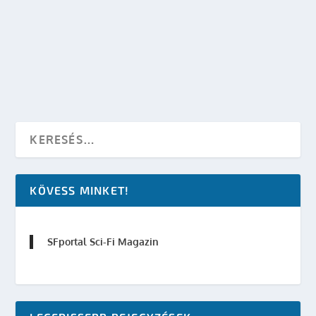
készítette:
Merras
|
máj 4, 2014
|
Irodalom
,
Star Wars
|
0
OLVASS TOVÁBB
KÖVESS MINKET!
SFportal Sci-Fi Magazin