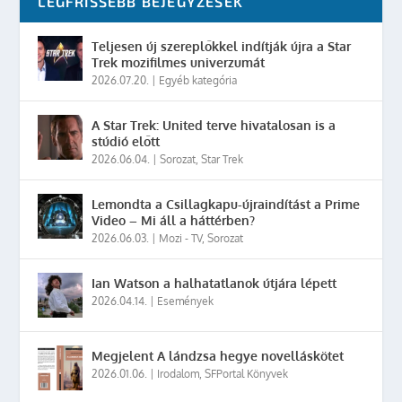
LEGFRISSEBB BEJEGYZÉSEK
Teljesen új szereplőkkel indítják újra a Star
Trek mozifilmes univerzumát
2026.07.20.
|
Egyéb kategória
A Star Trek: United terve hivatalosan is a
stúdió előtt
2026.06.04.
|
Sorozat
,
Star Trek
Lemondta a Csillagkapu-újraindítást a Prime
Video – Mi áll a háttérben?
2026.06.03.
|
Mozi - TV
,
Sorozat
Ian Watson a halhatatlanok útjára lépett
2026.04.14.
|
Események
Megjelent A lándzsa hegye novelláskötet
2026.01.06.
|
Irodalom
,
SFPortal Könyvek