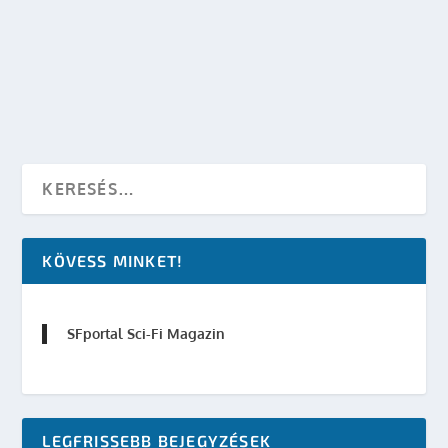
készítette:
SFportal
|
febr 25, 2003
|
Események
|
0
OLVASS TOVÁBB
KÖVESS MINKET!
SFportal Sci-Fi Magazin
LEGFRISSEBB BEJEGYZÉSEK