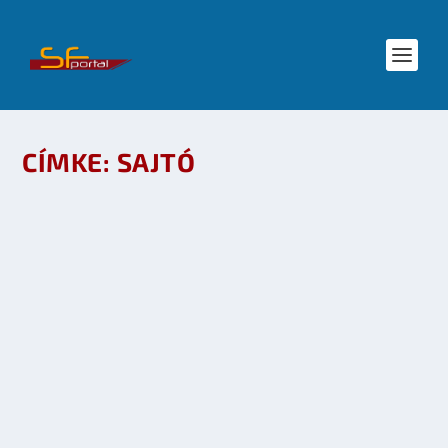
CÍMKE:
SAJTÓ
BESZÁMOLÓ A SOROZATWIKI.HU OLDALÁN
készítette:
Merras
|
nov 22, 2008
|
Események
|
0
OLVASS TOVÁBB
STAR TREK SZTÁROK BUDAPESTEN – A NOL
CIKKE