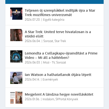
Teljesen új szereplőkkel indítják újra a Star
Trek mozifilmes univerzumát
2026.07.20.
|
Egyéb kategória
A Star Trek: United terve hivatalosan is a
stúdió előtt
2026.06.04.
|
Sorozat
,
Star Trek
Lemondta a Csillagkapu-újraindítást a Prime
Video – Mi áll a háttérben?
2026.06.03.
|
Mozi - TV
,
Sorozat
Ian Watson a halhatatlanok útjára lépett
2026.04.14.
|
Események
Megjelent A lándzsa hegye novelláskötet
2026.01.06.
|
Irodalom
,
SFPortal Könyvek