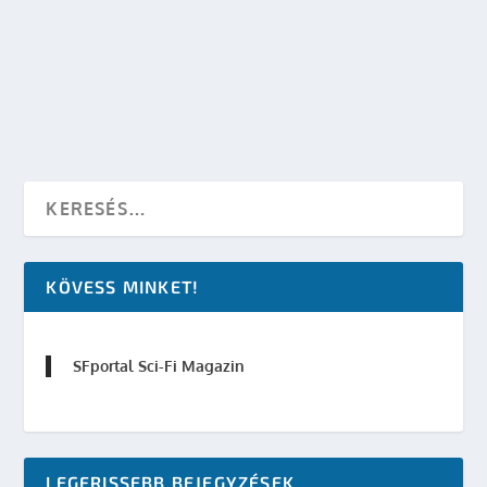
készítette:
SFportal
|
aug 27, 2013
|
Előzetes
,
TV
|
0
OLVASS TOVÁBB
KÖVESS MINKET!
SFportal Sci-Fi Magazin
LEGFRISSEBB BEJEGYZÉSEK