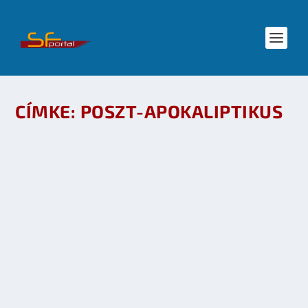
CÍMKE:
POSZT-APOKALIPTIKUS
2013. ŐSZI SCI-FI SOROZATOK – THE 100 [CW]