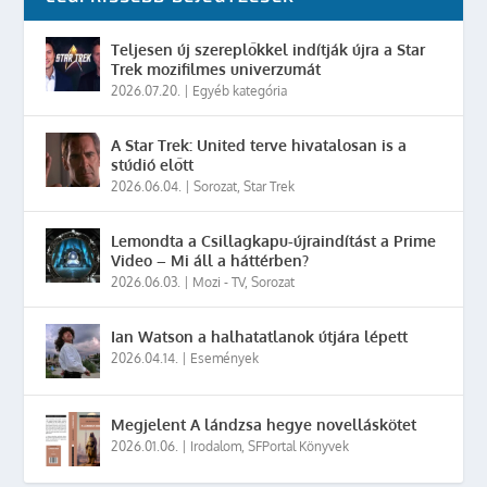
Teljesen új szereplőkkel indítják újra a Star
Trek mozifilmes univerzumát
2026.07.20.
|
Egyéb kategória
A Star Trek: United terve hivatalosan is a
stúdió előtt
2026.06.04.
|
Sorozat
,
Star Trek
Lemondta a Csillagkapu-újraindítást a Prime
Video – Mi áll a háttérben?
2026.06.03.
|
Mozi - TV
,
Sorozat
Ian Watson a halhatatlanok útjára lépett
2026.04.14.
|
Események
Megjelent A lándzsa hegye novelláskötet
2026.01.06.
|
Irodalom
,
SFPortal Könyvek