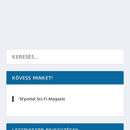
készítette:
Galaktika Magazin
|
nov 4, 2008
|
Irodalom
|
0
OLVASS TOVÁBB
KÖVESS MINKET!
SFportal Sci-Fi Magazin
LEGFRISSEBB BEJEGYZÉSEK