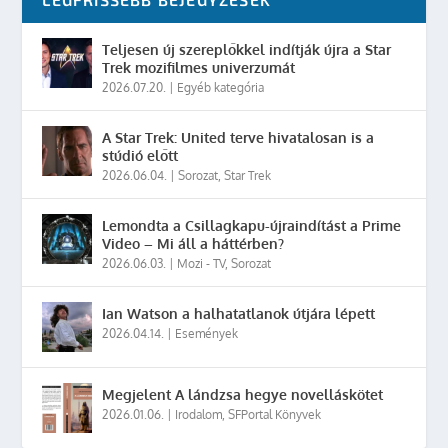
Teljesen új szereplőkkel indítják újra a Star
Trek mozifilmes univerzumát
2026.07.20.
|
Egyéb kategória
A Star Trek: United terve hivatalosan is a
stúdió előtt
2026.06.04.
|
Sorozat
,
Star Trek
Lemondta a Csillagkapu-újraindítást a Prime
Video – Mi áll a háttérben?
2026.06.03.
|
Mozi - TV
,
Sorozat
Ian Watson a halhatatlanok útjára lépett
2026.04.14.
|
Események
Megjelent A lándzsa hegye novelláskötet
2026.01.06.
|
Irodalom
,
SFPortal Könyvek