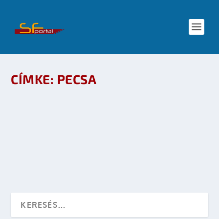
CÍMKE:
PECSA
MAGYAR STAR TREK KLUB – JÁTÉK CON
készítette:
Merras
|
jún 12, 2008
|
Események
,
Star Trek
|
0
OLVASS TOVÁBB