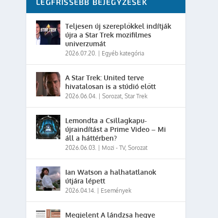
LEGFRISSEBB BEJEGYZÉSEK
Teljesen új szereplőkkel indítják
újra a Star Trek mozifilmes
univerzumát
2026.07.20.
|
Egyéb kategória
A Star Trek: United terve
hivatalosan is a stúdió előtt
2026.06.04.
|
Sorozat
,
Star Trek
Lemondta a Csillagkapu-
újraindítást a Prime Video – Mi
áll a háttérben?
2026.06.03.
|
Mozi - TV
,
Sorozat
Ian Watson a halhatatlanok
útjára lépett
2026.04.14.
|
Események
Megjelent A lándzsa hegye