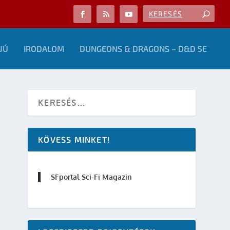
JÚ
IRODALOM
DUNGEONS & DRAGONS – D&D 5E
KÖVESS MINKET!
SFportal Sci-Fi Magazin