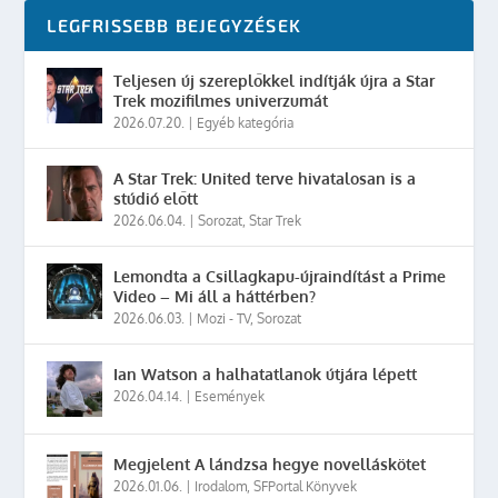
LEGFRISSEBB BEJEGYZÉSEK
Teljesen új szereplőkkel indítják újra a Star
Trek mozifilmes univerzumát
2026.07.20.
|
Egyéb kategória
A Star Trek: United terve hivatalosan is a
stúdió előtt
2026.06.04.
|
Sorozat
,
Star Trek
Lemondta a Csillagkapu-újraindítást a Prime
Video – Mi áll a háttérben?
2026.06.03.
|
Mozi - TV
,
Sorozat
Ian Watson a halhatatlanok útjára lépett
2026.04.14.
|
Események
Megjelent A lándzsa hegye novelláskötet
2026.01.06.
|
Irodalom
,
SFPortal Könyvek