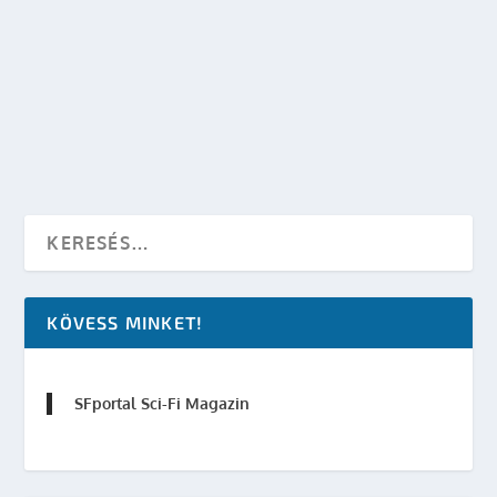
TERMINATOR 4: SALVATION VS.
TRANSFORMERS: REVENGE OF THE FALLEN
készítette:
Merras
|
jan 13, 2009
|
Mozi
,
Mozi - TV
,
SF hírek
|
0
OLVASS TOVÁBB
KÖVESS MINKET!
SFportal Sci-Fi Magazin