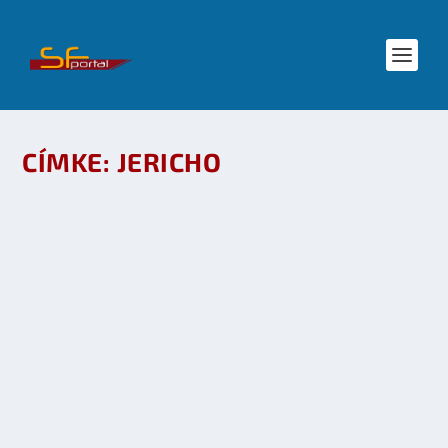
CÍMKE:
JERICHO
STAR TREK ÉS MÁS RAJONGÓI KAMPÁNYOK
készítette:
Merras
|
máj 8, 2009
|
SF hírek
,
Star Trek
|
0
OLVASS TOVÁBB
A JERICHO KÉPREGÉNYBEN TÉR VISSZA
készítette:
Merras
|
márc 12, 2009
|
Mozi - TV
|
0