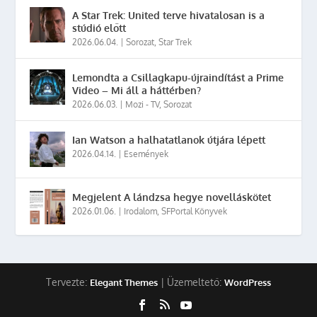
A Star Trek: United terve hivatalosan is a
stúdió előtt
2026.06.04.
|
Sorozat
,
Star Trek
Lemondta a Csillagkapu-újraindítást a Prime
Video – Mi áll a háttérben?
2026.06.03.
|
Mozi - TV
,
Sorozat
Ian Watson a halhatatlanok útjára lépett
2026.04.14.
|
Események
Megjelent A lándzsa hegye novelláskötet
2026.01.06.
|
Irodalom
,
SFPortal Könyvek
Tervezte:
| Üzemeltető:
Elegant Themes
WordPress